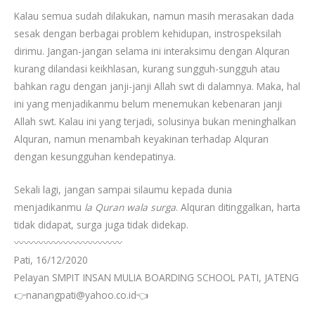
Kalau semua sudah dilakukan, namun masih merasakan dada
sesak dengan berbagai problem kehidupan, instrospeksilah
dirimu. Jangan-jangan selama ini interaksimu dengan Alquran
kurang dilandasi keikhlasan, kurang sungguh-sungguh atau
bahkan ragu dengan janji-janji Allah swt di dalamnya. Maka, hal
ini yang menjadikanmu belum menemukan kebenaran janji
Allah swt. Kalau ini yang terjadi, solusinya bukan meninghalkan
Alquran, namun menambah keyakinan terhadap Alquran
dengan kesungguhan kendepatinya.
Sekali lagi, jangan sampai silaumu kepada dunia
menjadikanmu
la Quran wala surga
. Alquran ditinggalkan, harta
tidak didapat, surga juga tidak didekap.
〰️〰️〰️〰️〰️〰️〰️〰️〰️〰️〰️
Pati, 16/12/2020
Pelayan SMPIT INSAN MULIA BOARDING SCHOOL PATI, JATENG
👉nanangpati@yahoo.co.id👈