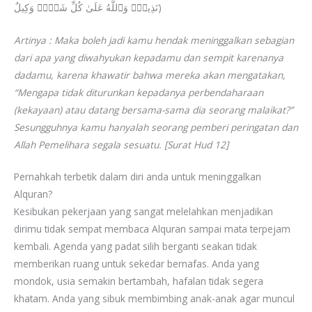
نَذِیرࣱۚ وَٱللَّهُ عَلَىٰ كُلِّ شَیۡءࣲ وَكِیلٌ)
Artinya : Maka boleh jadi kamu hendak meninggalkan sebagian
dari apa yang diwahyukan kepadamu dan sempit karenanya
dadamu, karena khawatir bahwa mereka akan mengatakan,
“Mengapa tidak diturunkan kepadanya perbendaharaan
(kekayaan) atau datang bersama-sama dia seorang malaikat?”
Sesungguhnya kamu hanyalah seorang pemberi peringatan dan
Allah Pemelihara segala sesuatu. [Surat Hud 12]
Pernahkah terbetik dalam diri anda untuk meninggalkan
Alquran?
Kesibukan pekerjaan yang sangat melelahkan menjadikan
dirimu tidak sempat membaca Alquran sampai mata terpejam
kembali. Agenda yang padat silih berganti seakan tidak
memberikan ruang untuk sekedar bernafas. Anda yang
mondok, usia semakin bertambah, hafalan tidak segera
khatam. Anda yang sibuk membimbing anak-anak agar muncul