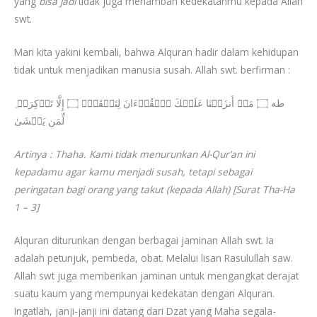
yang
bisa jadi
tidak juga menambah kedekatanmu kepada Allah
swt.
Mari kita yakini kembali, bahwa Alquran hadir dalam kehidupan
tidak untuk menjadikan manusia susah. Allah swt. berfirman :
ِ طه ۝ مَاۤ أَنزَلۡنَا عَلَیۡكَ ٱلۡقُرۡءَانَ لِتَشۡقَىٰۤ ۝ إِلَّا تَذۡكِرَةࣰ
لِّمَن یَخۡشَىٰ
Artinya : Thaha. Kami tidak menurunkan Al-Qur’an ini
kepadamu agar kamu menjadi susah, tetapi sebagai
peringatan bagi orang yang takut (kepada Allah) [Surat Tha-Ha
1 – 3]
Alquran diturunkan dengan berbagai jaminan Allah swt. Ia
adalah petunjuk, pembeda, obat. Melalui lisan Rasulullah saw.
Allah swt juga memberikan jaminan untuk mengangkat derajat
suatu kaum yang mempunyai kedekatan dengan Alquran.
Ingatlah, janji-janji ini datang dari Dzat yang Maha segala-