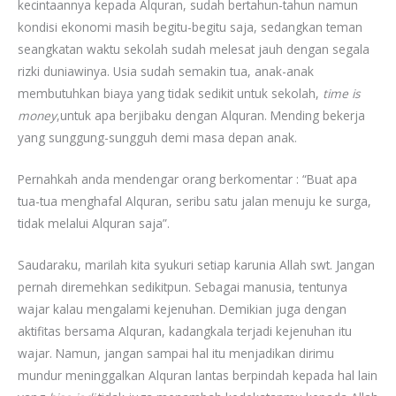
kecintaannya kepada Alquran, sudah bertahun-tahun namun
kondisi ekonomi masih begitu-begitu saja, sedangkan teman
seangkatan waktu sekolah sudah melesat jauh dengan segala
rizki duniawinya. Usia sudah semakin tua, anak-anak
membutuhkan biaya yang tidak sedikit untuk sekolah,
time is
money
,untuk apa berjibaku dengan Alquran. Mending bekerja
yang sunggung-sungguh demi masa depan anak.
Pernahkah anda mendengar orang berkomentar : “Buat apa
tua-tua menghafal Alquran, seribu satu jalan menuju ke surga,
tidak melalui Alquran saja”.
Saudaraku, marilah kita syukuri setiap karunia Allah swt. Jangan
pernah diremehkan sedikitpun. Sebagai manusia, tentunya
wajar kalau mengalami kejenuhan. Demikian juga dengan
aktifitas bersama Alquran, kadangkala terjadi kejenuhan itu
wajar. Namun, jangan sampai hal itu menjadikan dirimu
mundur meninggalkan Alquran lantas berpindah kepada hal lain