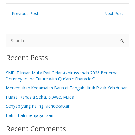
←
Previous Post
Next Post
→
S
e
Recent Posts
a
r
SMP IT Insan Mulia Pati Gelar Akhirussanah 2026 Bertema
c
“Journey to the Future with Qur’anic Character”
h
Menemukan Kedamaian Batin di Tengah Hiruk Pikuk Kehidupan
f
Puasa: Rahasia Sehat & Awet Muda
o
Senyap yang Paling Mendekatkan
r
:
Hati – hati menjaga lisan
Recent Comments