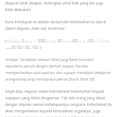
(Alquran tidak didapat, sedangkan amal baik yang lain juga
tidak dilakukan)
Kunci kehidupan ini adalah
berkah
dan keberkahan itu ada di
dalam Alquran. Allah swt. berfirman :
(كِتَـٰبٌ أَنزَلۡنَـٰهُ إِلَیۡكَ مُبَـٰرَكࣱ لِّیَدَّبَّرُوۤا۟ ءَایَـٰتِهِۦ وَلِیَتَذَكَّرَ
أُو۟لُوا۟ ٱلۡأَلۡبَـٰبِ)
Artinya : Ini adalah sebuah kitab yang Kami turunkan
kepadamu penuh dengan berkah supaya mereka
memperhatikan ayat-ayatnya dan supaya mendapat pelajaran
orang-orang yang mempunyai pikiran.[Surat Shad 29]
Sejak dulu, Alquran selalu memberikan keberkahan kepada
siapapun yang dekat dengannya. Tak ada orang yang dekat
dengan Alquran namun kehidupannya sengsara. Keberkahan itu
akan mengantarkan kepada kemudahan segalanya, juga