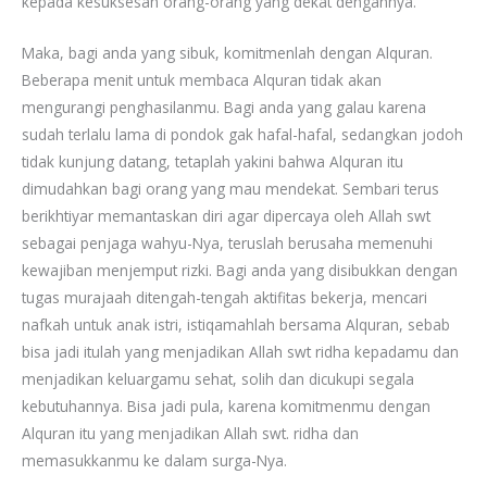
kepada kesuksesan orang-orang yang dekat dengannya.
Maka, bagi anda yang sibuk, komitmenlah dengan Alquran.
Beberapa menit untuk membaca Alquran tidak akan
mengurangi penghasilanmu. Bagi anda yang galau karena
sudah terlalu lama di pondok gak hafal-hafal, sedangkan jodoh
tidak kunjung datang, tetaplah yakini bahwa Alquran itu
dimudahkan bagi orang yang mau mendekat. Sembari terus
berikhtiyar memantaskan diri agar dipercaya oleh Allah swt
sebagai penjaga wahyu-Nya, teruslah berusaha memenuhi
kewajiban menjemput rizki. Bagi anda yang disibukkan dengan
tugas murajaah ditengah-tengah aktifitas bekerja, mencari
nafkah untuk anak istri, istiqamahlah bersama Alquran, sebab
bisa jadi itulah yang menjadikan Allah swt ridha kepadamu dan
menjadikan keluargamu sehat, solih dan dicukupi segala
kebutuhannya. Bisa jadi pula, karena komitmenmu dengan
Alquran itu yang menjadikan Allah swt. ridha dan
memasukkanmu ke dalam surga-Nya.