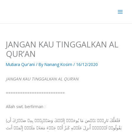
Skip
to
content
JANGAN KAU TINGGALKAN AL
QUR’AN
Mutiara Qur'ani
/ By
Nanang Kosim
/
16/12/2020
JANGAN KAU TINGGALKAN AL QUR’AN
=========================
Allah swt. berfirman :
(فَلَعَلَّكَ تَارِكُۢ بَعۡضَ مَا یُوحَىٰۤ إِلَیۡكَ وَضَاۤىِٕقُۢ بِهِۦ صَدۡرُكَ أَن
یَقُولُوا۟ لَوۡلَاۤ أُنزِلَ عَلَیۡهِ كَنزٌ أَوۡ جَاۤءَ مَعَهُۥ مَلَكٌۚ إِنَّمَاۤ أَنتَ