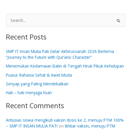
S
e
Recent Posts
a
r
SMP IT Insan Mulia Pati Gelar Akhirussanah 2026 Bertema
c
“Journey to the Future with Qur’anic Character”
h
Menemukan Kedamaian Batin di Tengah Hiruk Pikuk Kehidupan
f
Puasa: Rahasia Sehat & Awet Muda
o
Senyap yang Paling Mendekatkan
r
:
Hati – hati menjaga lisan
Recent Comments
Antusias siswa mengikuti vaksin dosis ke 2, menuju PTM 100%
– SMP IT INSAN MULIA PATI
on
Ikhtiar vaksin, menuju PTM