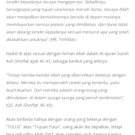
sendiri kepadanya seraya mengejarnya. Sebaliknya,
barangsiapa yang tujuan utamanya meraih dunia, niscaya Allah
akan menjadikan kemiskinannya berada di depan matanya,
membuyarkan semua potensi yang dimilikinya, dan dunia tidak
akan datang sendiri kepadanya kecuali menurut apa yang telah
ditakdirkan untuknya”.
(HR. Tirmidzi).
Hadist di atas sesuai dengan firman Allah dalam Al-quran Suroh
Ash-Shoffat ayat 40-43, sebagai berikut yang artinya:
“Tetapi hamba-hamba Allah yang dibersihkan (bekerja dengan
ikhlas). Mereka itu memperoleh rezeki yang tertentu, yaitu
buah-buahan. Dan mereka adalah orang-orang yang
dimuliakan, di dalam syurga-syurga yang penuh kenikmatan”.
(QS. Ash-Shoffat: 40-43).
Akan berbeda halnya dengan orang yang bekerja dengan
“TULUS” alias “Tujuan Fulus”, uang akan dia dapatkan, tetapi
bisa jadi ridho Allah SWT akan semakin jauh darinya karena