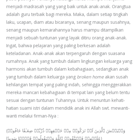
menjadi madrasah yang yang baik untuk anak-anak. Orangtua
adalah guru terbaik bagi mereka. Maka, dalam setiap tingkah
laku, ucapan, diam atau bicaranya, senang maupun susahnya,
senang maupun kemarahannya harus mampu ditampilkan
menjadi sebuah tuntunan yang layak ditiru orang anak-anak.
Ingat, bahwa pelajaran yang paling berkesan adalah
keteladanan. Anak-anak akan terpengaruh dengan suasana
rumahnya. Anak yang tumbuh dalam lingkungan keluarga yang
harmonis akan tumbuh dalam kebahagiaan, sedangkan anak
yang tumbuh dalam keluarga yang
broken home
akan susah
kehilangan tempat yang paling indah, sehingga menggerakkan
mereka mancari kebahagiaan di tempat lain yang belum tentu
sesuai dengan tuntunan Tuhannya. Untuk menuntun kehati-
hatian suami istri dalam mendidik anak ini Allah swt. mewanti-
wanti melalui firman-Nya :
(وَلۡیَخۡشَ ٱلَّذِینَ لَوۡ تَرَكُوا۟ مِنۡ خَلۡفِهِمۡ ذُرِّیَّةࣰ ضِعَـٰفًا خَافُوا۟
عَلَیۡهِمۡ فَلۡیَتَّقُوا۟ ٱللَّهَ وَلۡیَقُولُوا۟ قَوۡلࣰا سَدِیدًا)