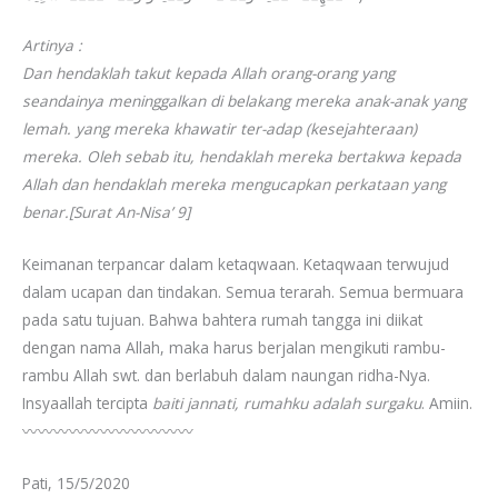
Artinya :
Dan hendaklah takut kepada Allah orang-orang yang
seandainya meninggalkan di belakang mereka anak-anak yang
lemah. yang mereka khawatir ter-adap (kesejahteraan)
mereka. Oleh sebab itu, hendaklah mereka bertakwa kepada
Allah dan hendaklah mereka mengucapkan perkataan yang
benar.[Surat An-Nisa’ 9]
Keimanan terpancar dalam ketaqwaan. Ketaqwaan terwujud
dalam ucapan dan tindakan. Semua terarah. Semua bermuara
pada satu tujuan. Bahwa bahtera rumah tangga ini diikat
dengan nama Allah, maka harus berjalan mengikuti rambu-
rambu Allah swt. dan berlabuh dalam naungan ridha-Nya.
Insyaallah tercipta
baiti jannati, rumahku adalah surgaku
. Amiin.
〰️〰️〰️〰️〰️〰️〰️〰️〰️〰️〰️
Pati, 15/5/2020