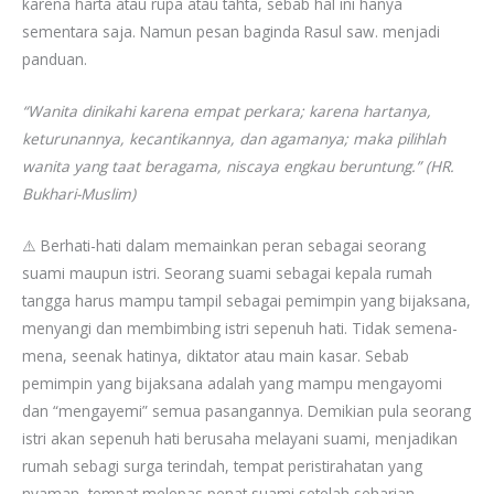
karena harta atau rupa atau tahta, sebab hal ini hanya
sementara saja. Namun pesan baginda Rasul saw. menjadi
panduan.
“Wanita dinikahi karena empat perkara; karena hartanya,
keturunannya, kecantikannya, dan agamanya; maka pilihlah
wanita yang taat beragama, niscaya engkau beruntung.” (HR.
Bukhari-Muslim)
⚠️ Berhati-hati dalam memainkan peran sebagai seorang
suami maupun istri. Seorang suami sebagai kepala rumah
tangga harus mampu tampil sebagai pemimpin yang bijaksana,
menyangi dan membimbing istri sepenuh hati. Tidak semena-
mena, seenak hatinya, diktator atau main kasar. Sebab
pemimpin yang bijaksana adalah yang mampu mengayomi
dan “mengayemi” semua pasangannya. Demikian pula seorang
istri akan sepenuh hati berusaha melayani suami, menjadikan
rumah sebagi surga terindah, tempat peristirahatan yang
nyaman, tempat melepas penat suami setelah seharian