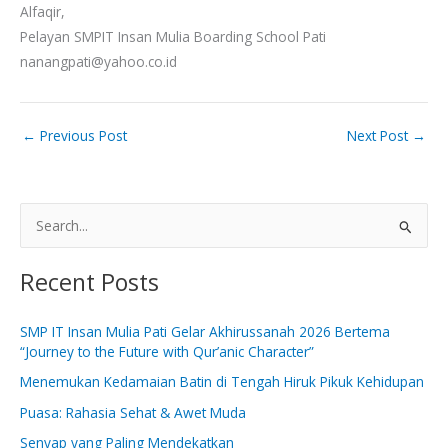
Alfaqir,
Pelayan SMPIT Insan Mulia Boarding School Pati
nanangpati@yahoo.co.id
←
Previous Post
Next Post
→
S
e
Recent Posts
a
r
SMP IT Insan Mulia Pati Gelar Akhirussanah 2026 Bertema
c
“Journey to the Future with Qur’anic Character”
h
Menemukan Kedamaian Batin di Tengah Hiruk Pikuk Kehidupan
f
Puasa: Rahasia Sehat & Awet Muda
o
Senyap yang Paling Mendekatkan
r