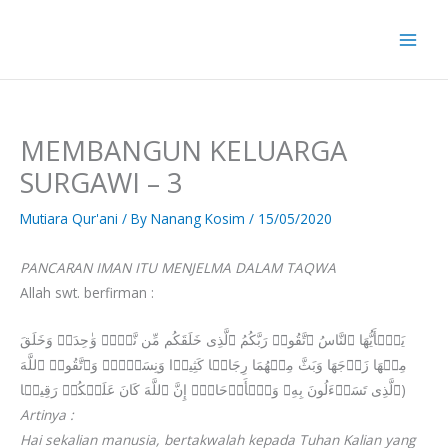
Skip
to
content
MEMBANGUN KELUARGA
SURGAWI – 3
Mutiara Qur'ani
/ By
Nanang Kosim
/
15/05/2020
PANCARAN IMAN ITU MENJELMA DALAM TAQWA
Allah swt. berfirman :
یَـٰۤأَیُّهَا ٱلنَّاسُ ٱتَّقُوا۟ رَبَّكُمُ ٱلَّذِی خَلَقَكُم مِّن نَّفۡسࣲ وَ ٰ⁠حِدَةࣲ وَخَلَقَ
مِنۡهَا زَوۡجَهَا وَبَثَّ مِنۡهُمَا رِجَالࣰا كَثِیرࣰا وَنِسَاۤءࣰۚ وَٱتَّقُوا۟ ٱللَّهَ
ٱلَّذِی تَسَاۤءَلُونَ بِهِۦ وَٱلۡأَرۡحَامَۚ إِنَّ ٱللَّهَ كَانَ عَلَیۡكُمۡ رَقِیبࣰا)
Artinya :
Hai sekalian manusia, bertakwalah kepada Tuhan Kalian yang