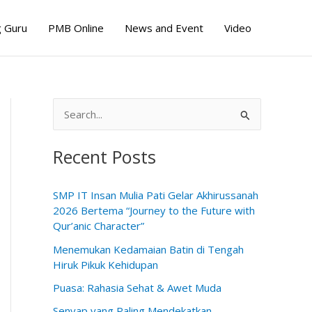
 Guru
PMB Online
News and Event
Video
S
e
Recent Posts
a
r
SMP IT Insan Mulia Pati Gelar Akhirussanah
c
2026 Bertema “Journey to the Future with
h
Qur’anic Character”
f
Menemukan Kedamaian Batin di Tengah
o
Hiruk Pikuk Kehidupan
r
Puasa: Rahasia Sehat & Awet Muda
:
Senyap yang Paling Mendekatkan