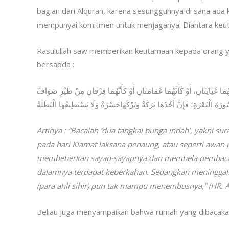
bagian dari Alquran, karena sesungguhnya di sana ada
mempunyai komitmen untuk menjaganya. Diantara keut
Rasulullah saw memberikan keutamaan kepada orang ya
bersabda :
َّهُمَا غَيَايَتَانِ، أَوْ كَأَنَّهُمَا غَمَامَتَانِ أَوْ كَأَنَّهُمَا فِرْقَانِ مِنْ طَيْرٍ صَوَافَّ
ةَ الْبَقَرَةِ؛ فَإِنَّ أَخْذَهَا بَرَكَةٌ وَتَرْكَهَاحَسْرَةٌ وَلَا تَسْتَطِيعُهَا الْبَطَلَةُ
Artinya : “Bacalah ‘dua tangkai bunga indah’, yakni su
pada hari Kiamat laksana penaung, atau seperti awan 
membeberkan sayap-sayapnya dan membela pembaca k
dalamnya terdapat keberkahan. Sedangkan meninggalk
(para ahli sihir) pun tak mampu menembusnya,” (HR.
Beliau juga menyampaikan bahwa rumah yang dibacakan 