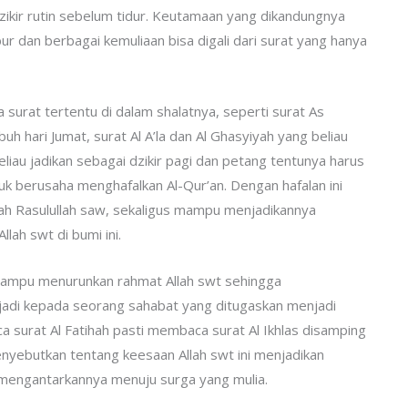
dzikir rutin sebelum tidur. Keutamaan yang dikandungnya
 dan berbagai kemuliaan bisa digali dari surat yang hanya
urat tertentu di dalam shalatnya, seperti surat As
uh hari Jumat, surat Al A’la dan Al Ghasyiyah yang beliau
eliau jadikan sebagai dzikir pagi dan petang tentunya harus
 berusaha menghafalkan Al-Qur’an. Dengan hafalan ini
h Rasulullah saw, sekaligus mampu menjadikannya
lah swt di bumi ini.
mampu menurunkan rahmat Allah swt sehingga
rjadi kepada seorang sahabat yang ditugaskan menjadi
 surat Al Fatihah pasti membaca surat Al Ikhlas disamping
enyebutkan tentang keesaan Allah swt ini menjadikan
 mengantarkannya menuju surga yang mulia.