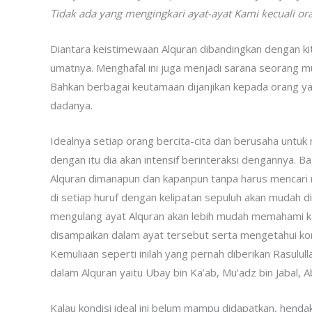
Tidak ada yang mengingkari ayat-ayat Kami kecuali ora
Diantara keistimewaan Alquran dibandingkan dengan kit
umatnya. Menghafal ini juga menjadi sarana seorang mu
Bahkan berbagai keutamaan dijanjikan kepada orang y
dadanya.
Idealnya setiap orang bercita-cita dan berusaha untuk
dengan itu dia akan intensif berinteraksi dengannya. B
Alquran dimanapun dan kapanpun tanpa harus mencari mu
di setiap huruf dengan kelipatan sepuluh akan mudah d
mengulang ayat Alquran akan lebih mudah memahami 
disampaikan dalam ayat tersebut serta mengetahui kor
Kemuliaan seperti inilah yang pernah diberikan Rasul
dalam Alquran yaitu Ubay bin Ka’ab, Mu’adz bin Jabal, 
Kalau kondisi ideal ini belum mampu didapatkan, hen