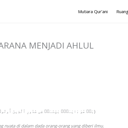
Mutiara Qur’ani
Ruang
ARANA MENJADI AHLUL
(بَلۡ هُوَ ءَایَـٰتُۢ بَیِّنَـٰتࣱ فِی صُدُورِ ٱلَّذِینَ أُوتُوا۟ ٱلۡعِلۡمَۚ وَمَا یَجۡحَدُ بِـَٔایَـٰتِنَاۤ إِلَّا ٱلظَّـٰلِمُونَ)
ang nyata di dalam dada orang-orang yang diberi ilmu.