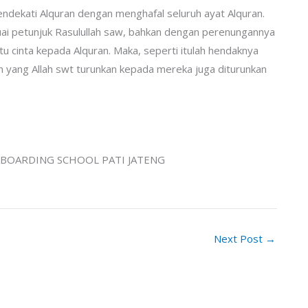
ndekati Alquran dengan menghafal seluruh ayat Alquran.
uai petunjuk Rasulullah saw, bahkan dengan perenungannya
u cinta kepada Alquran. Maka, seperti itulah hendaknya
n yang Allah swt turunkan kepada mereka juga diturunkan
& BOARDING SCHOOL PATI JATENG
Next Post
→