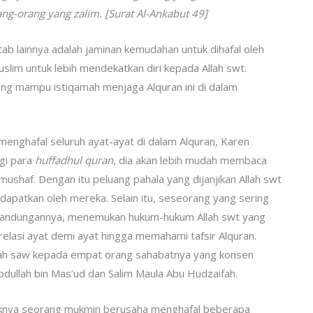
ng-orang yang zalim. [Surat Al-Ankabut 49]
ab lainnya adalah jaminan kemudahan untuk dihafal oleh
slim untuk lebih mendekatkan diri kepada Allah swt.
ang mampu istiqamah menjaga Alquran ini di dalam
 menghafal seluruh ayat-ayat di dalam Alquran, Karen
agi para
huffadhul quran
, dia akan lebih mudah membaca
shaf. Dengan itu peluang pahala yang dijanjikan Allah swt
idapatkan oleh mereka. Selain itu, seseorang yang sering
kandungannya, menemukan hukum-hukum Allah swt yang
elasi ayat demi ayat hingga memahami tafsir Alquran.
ullah saw kepada empat orang sahabatnya yang konsen
Abdullah bin Mas’ud dan Salim Maula Abu Hudzaifah.
daknya seorang mukmin berusaha menghafal beberapa