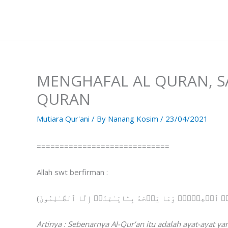
Skip
to
content
MENGHAFAL AL QURAN, S
QURAN
Mutiara Qur'ani
/ By
Nanang Kosim
/
23/04/2021
=============================
Allah swt berfirman :
Artinya : Sebenarnya Al-Qur’an itu adalah ayat-ayat y