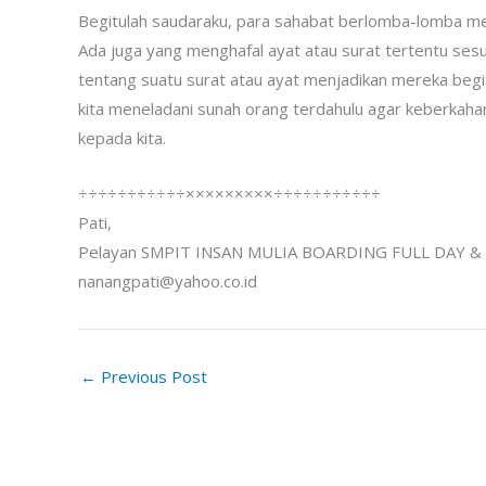
Begitulah saudaraku, para sahabat berlomba-lomba me
Ada juga yang menghafal ayat atau surat tertentu ses
tentang suatu surat atau ayat menjadikan mereka begit
kita meneladani sunah orang terdahulu agar keberkaha
kepada kita.
÷÷÷÷÷÷÷÷÷÷÷×××××××××÷÷÷÷÷÷÷÷÷÷÷
Pati,
Pelayan SMPIT INSAN MULIA BOARDING FULL DAY 
nanangpati@yahoo.co.id
←
Previous Post