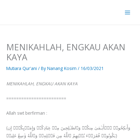
Skip
to
content
MENIKAHLAH, ENGKAU AKAN
KAYA
Mutiara Qur'ani
/ By
Nanang Kosim
/
16/03/2021
MENIKAHLAH, ENGKAU AKAN KAYA
========================
Allah swt berfirman :
(وَأَنكِحُوا۟ ٱلۡأَیَـٰمَىٰ مِنكُمۡ وَٱلصَّـٰلِحِینَ مِنۡ عِبَادِكُمۡ وَإِمَاۤىِٕكُمۡۚ إِن
یَكُونُوا۟ فُقَرَاۤءَ یُغۡنِهِمُ ٱللَّهُ مِن فَضۡلِهِۦۗ وَٱللَّهُ وَ ٰ⁠سِعٌ عَلِیمࣱ)