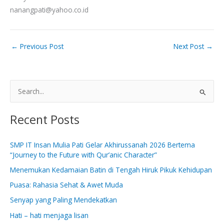
nanangpati@yahoo.co.id
←
Previous Post
Next Post
→
S
e
Recent Posts
a
r
SMP IT Insan Mulia Pati Gelar Akhirussanah 2026 Bertema
c
“Journey to the Future with Qur’anic Character”
h
Menemukan Kedamaian Batin di Tengah Hiruk Pikuk Kehidupan
f
Puasa: Rahasia Sehat & Awet Muda
o
Senyap yang Paling Mendekatkan
r
:
Hati – hati menjaga lisan