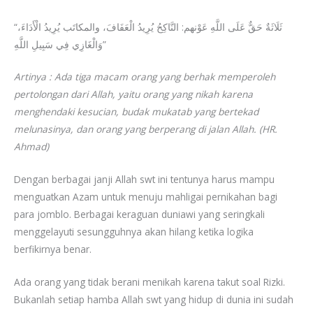
“ثَلَاثَةٌ حَقٌّ عَلَى اللَّهِ عَوْنهم: النَّاكِحُ يُرِيدُ الْعَفَافَ، والمكاتَب يُرِيدُ الْأَدَاءَ،
وَالْغَازِي فِي سَبِيلِ اللَّهِ”
Artinya : Ada tiga macam orang yang berhak memperoleh
pertolongan dari Allah, yaitu orang yang nikah karena
menghendaki kesucian, budak mukatab yang bertekad
melunasinya, dan orang yang berperang di jalan Allah. (HR.
Ahmad)
Dengan berbagai janji Allah swt ini tentunya harus mampu
menguatkan Azam untuk menuju mahligai pernikahan bagi
para jomblo. Berbagai keraguan duniawi yang seringkali
menggelayuti sesungguhnya akan hilang ketika logika
berfikirnya benar.
Ada orang yang tidak berani menikah karena takut soal Rizki.
Bukanlah setiap hamba Allah swt yang hidup di dunia ini sudah