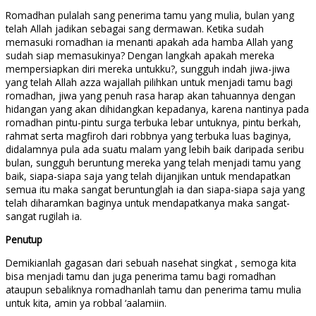
Romadhan pulalah sang penerima tamu yang mulia, bulan yang
telah Allah jadikan sebagai sang dermawan. Ketika sudah
memasuki romadhan ia menanti apakah ada hamba Allah yang
sudah siap memasukinya? Dengan langkah apakah mereka
mempersiapkan diri mereka untukku?, sungguh indah jiwa-jiwa
yang telah Allah azza wajallah pilihkan untuk menjadi tamu bagi
romadhan, jiwa yang penuh rasa harap akan tahuannya dengan
hidangan yang akan dihidangkan kepadanya, karena nantinya pada
romadhan pintu-pintu surga terbuka lebar untuknya, pintu berkah,
rahmat serta magfiroh dari robbnya yang terbuka luas baginya,
didalamnya pula ada suatu malam yang lebih baik daripada seribu
bulan, sungguh beruntung mereka yang telah menjadi tamu yang
baik, siapa-siapa saja yang telah dijanjikan untuk mendapatkan
semua itu maka sangat beruntunglah ia dan siapa-siapa saja yang
telah diharamkan baginya untuk mendapatkanya maka sangat-
sangat rugilah ia.
Penutup
Demikianlah gagasan dari sebuah nasehat singkat , semoga kita
bisa menjadi tamu dan juga penerima tamu bagi romadhan
ataupun sebaliknya romadhanlah tamu dan penerima tamu mulia
untuk kita, amin ya robbal ‘aalamiin.