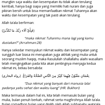
mungkin saja waktu dan kesempatan itu tidak akan terulang
kembali, hanya bagi siapa yang memiliki hati nurani dan juga
pikiran bersih untuk bisa memanfaatkan nikmat Tuhannya akan
waktu dan kesempatan yang tak pasti akan terulang.
Allah ta’ala berfirman:
(فَبِأَيِّ آلَاء رَبِّكَ مَا تُكَذِّبَنْ)
“maka nikmat Tuhanmu mana lagi yang kamu
dustakan?” (Arrahman:28)
Hanya sekedar mensyukuri nikmat waktu dan kesempatan yang
sungguh luar biasa ini merupakan juga akhlak yang mulia untuk
seorang muslim haqiqi, maka Rasulullah shallallahu alaihi wasallam
telah mengingatkan pada kita akan pentingnya menjaga kedua
nikmat ini, beliau bersabda:
(رواه البخاري) نِعْمَتَانِ مَغْبُوْنٌ فِيْهِمَا كَثِيْرٌ مِنَ النَّاسِ الصِّحَّةُ وَالفَرَاغُ
“Dua nikmat yang banyak dari manusia lalai
padanya yaitu sehat dan waktu luang” (HR. Bukhori)
Maka termasuk dalam hal ini, kita telah memasuki bulan yang
mulia, bulan penuh berkah, rahmat serta magfirohnya Allah ta’ala.
Bulan romadhon bulan yang dipilih oleh Allah subhanahu wata’ala