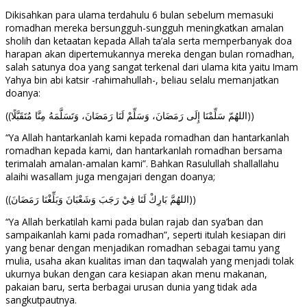
Dikisahkan para ulama terdahulu 6 bulan sebelum memasuki
romadhan mereka bersungguh-sungguh meningkatkan amalan
sholih dan ketaatan kepada Allah ta’ala serta memperbanyak doa
harapan akan dipertemukannya mereka dengan bulan romadhan,
salah satunya doa yang sangat terkenal dari ulama kita yaitu Imam
Yahya bin abi katsir -rahimahullah-, beliau selalu memanjatkan
doanya:
((اللهُمّ سَلِّمْنَا إِلَى رَمَضَانَ، وَسَلِّمْ لَنَا رَمَضَانَ، وَتَسَلَّمَهُ مِنَّا مُتَقَبَّلًا))
“Ya Allah hantarkanlah kami kepada romadhan dan hantarkanlah
romadhan kepada kami, dan hantarkanlah romadhan bersama
terimalah amalan-amalan kami”. Bahkan Rasulullah shallallahu
alaihi wasallam juga mengajari dengan doanya;
((اللهُمَّ بَارِكْ لَنَا فِيْ رَجَبَ وَشَعْبَانَ وَبَلِّغْنَا رَمَضَانَ))
“Ya Allah berkatilah kami pada bulan rajab dan sya’ban dan
sampaikanlah kami pada romadhan”, seperti itulah kesiapan diri
yang benar dengan menjadikan romadhan sebagai tamu yang
mulia, usaha akan kualitas iman dan taqwalah yang menjadi tolak
ukurnya bukan dengan cara kesiapan akan menu makanan,
pakaian baru, serta berbagai urusan dunia yang tidak ada
sangkutpautnya.