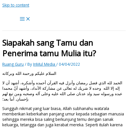
Skip to content
Siapakah sang Tamu dan
Penerima tamu Mulia itu?
Ruang Guru
/ By
InMul Media
/
04/04/2022
السلام عليكم ورحمة الله وبركاته
الحمد لله الذي فضل رمضان وأنزل فيه القرآن أحمده وأشكره، أشهد أن لا
إله إلا الله وحده لا شريك له تعالى عن مشاركة الأنداد، وأشهد أنّ محمدا
عبده ورسوله سيد ولد عدنان صلى الله عليه وعلى آله وصحبه ومن تبع لهم
بإحسان. أما بعد؛
Sungguh nikmat yang luar biasa, Allah subhanahu wata’ala
memberikan keberkahan panjang umur kepada sebagian manusia
sehingga mereka bisa saling berkunjung temu dengan sanak
keluarga, tetangga dan juga kerabat mereka. Seperti itulah karena