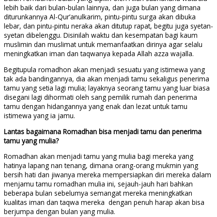
lebih baik dari bulan-bulan lainnya, dan juga bulan yang dimana
diturunkannya Al-Qur’anulkarim, pintu-pintu surga akan dibuka
lebar, dan pintu-pintu neraka akan ditutup rapat, begitu juga syetan-
syetan dibelenggu. Disinilah waktu dan kesempatan bagi kaum
muslimin dan muslimat untuk memanfaatkan dirinya agar selalu
meningkatkan iman dan taqwanya kepada Allah azza wajalla.
Begitupula romadhon akan menjadi sesuatu yang istimewa yang
tak ada bandingannya, dia akan menjadi tamu sekaligus penerima
tamu yang setia lagi mulia; layaknya seorang tamu yang luar biasa
disegani lagi dihormati oleh sang pemilik rumah dan penerima
tamu dengan hidangannya yang enak dan lezat untuk tamu
istimewa yang ia jamu.
Lantas bagaimana Romadhan bisa menjadi tamu dan penerima
tamu yang mulia?
Romadhan akan menjadi tamu yang mulia bagi mereka yang
hatinya lapang nan tenang, dimana orang-orang mukmin yang
bersih hati dan jiwanya mereka mempersiapkan diri mereka dalam
menjamu tamu romadhan mulia ini, sejauh-jauh hari bahkan
beberapa bulan sebelumya semangat mereka meningkatkan
kualitas iman dan taqwa mereka dengan penuh harap akan bisa
berjumpa dengan bulan yang mulia.