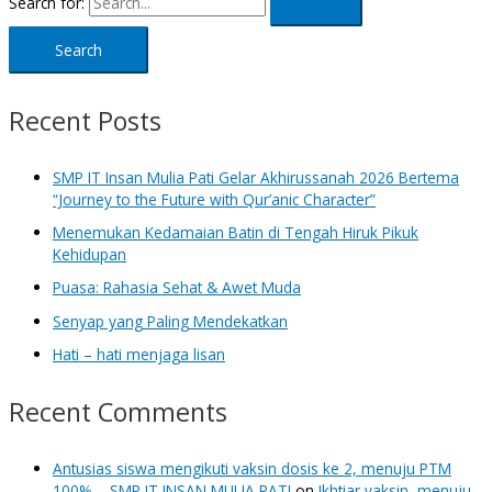
Search for:
Recent Posts
SMP IT Insan Mulia Pati Gelar Akhirussanah 2026 Bertema
“Journey to the Future with Qur’anic Character”
Menemukan Kedamaian Batin di Tengah Hiruk Pikuk
Kehidupan
Puasa: Rahasia Sehat & Awet Muda
Senyap yang Paling Mendekatkan
Hati – hati menjaga lisan
Recent Comments
Antusias siswa mengikuti vaksin dosis ke 2, menuju PTM
100% – SMP IT INSAN MULIA PATI
on
Ikhtiar vaksin, menuju