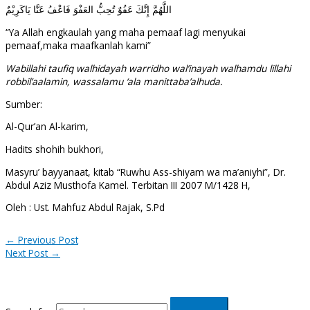
اللَّهُمَّ إِنَّكَ عَفُوٌ تُحِبُّ العَفْوَ فَاعْفُ عَنَّا يَاكَرِيْمٌ
“Ya Allah engkaulah yang maha pemaaf lagi menyukai
pemaaf,maka maafkanlah kami”
Wabillahi taufiq walhidayah warridho wal’inayah walhamdu lillahi
robbil’aalamin, wassalamu ‘ala manittaba’alhuda.
Sumber:
Al-Qur’an Al-karim,
Hadits shohih bukhori,
Masyru’ bayyanaat, kitab “Ruwhu Ass-shiyam wa ma’aniyhi”, Dr.
Abdul Aziz Musthofa Kamel. Terbitan III 2007 M/1428 H,
Oleh : Ust. Mahfuz Abdul Rajak, S.Pd
←
Previous Post
Next Post
→