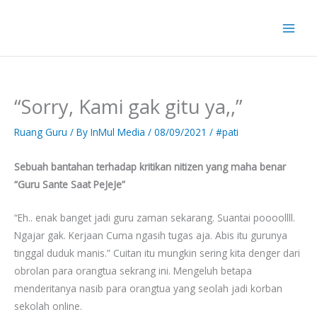
Skip
to
content
“Sorry, Kami gak gitu ya,,”
Ruang Guru
/ By
InMul Media
/
08/09/2021
/
#pati
Sebuah bantahan terhadap kritikan nitizen yang maha benar
“Guru Sante Saat PeJeJe”
“Eh.. enak banget jadi guru zaman sekarang. Suantai poooollll.
Ngajar gak. Kerjaan Cuma ngasih tugas aja. Abis itu gurunya
tinggal duduk manis.” Cuitan itu mungkin sering kita denger dari
obrolan para orangtua sekrang ini. Mengeluh betapa
menderitanya nasib para orangtua yang seolah jadi korban
sekolah online.