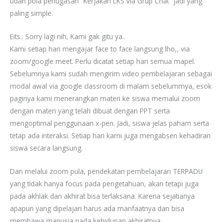
udah pola penugasan “Kerjakan LKS via Grup Chat” jadi yang
paling simple.
Eits.. Sorry lagi nih, Kami gak gitu ya..
Kami setiap hari mengajar face to face langsung lho,, via
zoom/google meet. Perlu dicatat setiap hari semua mapel.
Sebelumnya kami sudah mengirim video pembelajaran sebagai
modal awal via google classroom di malam sebelummya, esok
paginya kami menerangkan materi ke siswa memalui zoom
dengan materi yang telah dibuat dengan PPT serta
mengoptimal penggunaan x-pen. Jadi, siswa jelas paham serta
tetap ada interaksi. Setiap hari kami juga mengabsen kehadiran
siswa secara langsung.
Dan melalui zoom pula, pendekatan pembelajaran TERPADU
yang tidak hanya focus pada pengetahuan, akan tetapi juga
pada akhlak dan akhirat bisa terlaksana. Karena sejatianya
apapun yang dipelajari harus ada manfaatnya dan bisa
membawa manusia pada kehidupan akhiratnya.