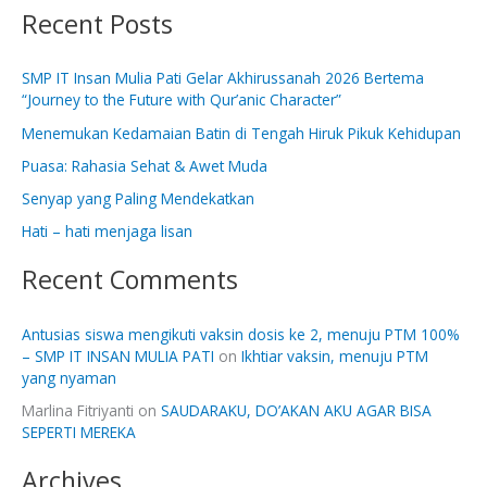
Recent Posts
a
r
SMP IT Insan Mulia Pati Gelar Akhirussanah 2026 Bertema
c
“Journey to the Future with Qur’anic Character”
h
Menemukan Kedamaian Batin di Tengah Hiruk Pikuk Kehidupan
f
Puasa: Rahasia Sehat & Awet Muda
o
Senyap yang Paling Mendekatkan
r
:
Hati – hati menjaga lisan
Recent Comments
Antusias siswa mengikuti vaksin dosis ke 2, menuju PTM 100%
– SMP IT INSAN MULIA PATI
on
Ikhtiar vaksin, menuju PTM
yang nyaman
Marlina Fitriyanti
on
SAUDARAKU, DO’AKAN AKU AGAR BISA
SEPERTI MEREKA
Archives