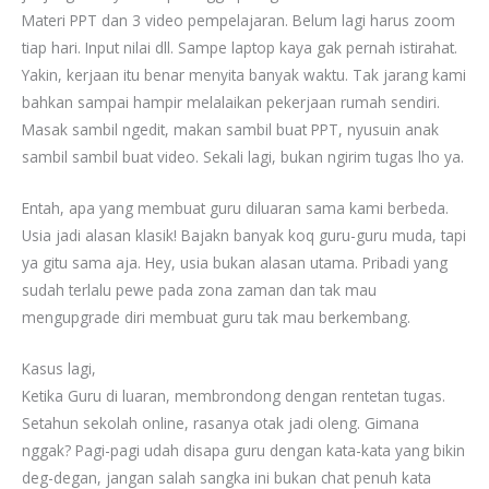
Materi PPT dan 3 video pempelajaran. Belum lagi harus zoom
tiap hari. Input nilai dll. Sampe laptop kaya gak pernah istirahat.
Yakin, kerjaan itu benar menyita banyak waktu. Tak jarang kami
bahkan sampai hampir melalaikan pekerjaan rumah sendiri.
Masak sambil ngedit, makan sambil buat PPT, nyusuin anak
sambil sambil buat video. Sekali lagi, bukan ngirim tugas lho ya.
Entah, apa yang membuat guru diluaran sama kami berbeda.
Usia jadi alasan klasik! Bajakn banyak koq guru-guru muda, tapi
ya gitu sama aja. Hey, usia bukan alasan utama. Pribadi yang
sudah terlalu pewe pada zona zaman dan tak mau
mengupgrade diri membuat guru tak mau berkembang.
Kasus lagi,
Ketika Guru di luaran, membrondong dengan rentetan tugas.
Setahun sekolah online, rasanya otak jadi oleng. Gimana
nggak? Pagi-pagi udah disapa guru dengan kata-kata yang bikin
deg-degan, jangan salah sangka ini bukan chat penuh kata