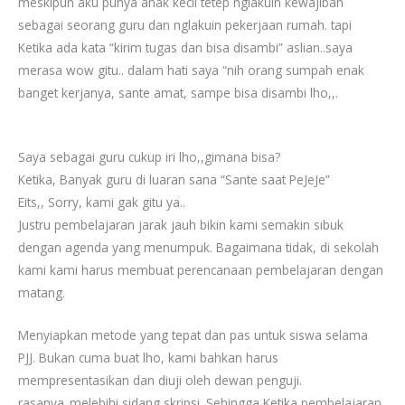
meskipun aku punya anak kecil tetep nglakuin kewajiban
sebagai seorang guru dan nglakuin pekerjaan rumah. tapi
Ketika ada kata “kirim tugas dan bisa disambi” aslian..saya
merasa wow gitu.. dalam hati saya “nih orang sumpah enak
banget kerjanya, sante amat, sampe bisa disambi lho,,.
Saya sebagai guru cukup iri lho,,gimana bisa?
Ketika, Banyak guru di luaran sana “Sante saat PeJeJe”
Eits,, Sorry, kami gak gitu ya..
Justru pembelajaran jarak jauh bikin kami semakin sibuk
dengan agenda yang menumpuk. Bagaimana tidak, di sekolah
kami kami harus membuat perencanaan pembelajaran dengan
matang.
Menyiapkan metode yang tepat dan pas untuk siswa selama
PJJ. Bukan cuma buat lho, kami bahkan harus
mempresentasikan dan diuji oleh dewan penguji.
rasanya..melebihi sidang skripsi. Sehingga Ketika pembelajaran