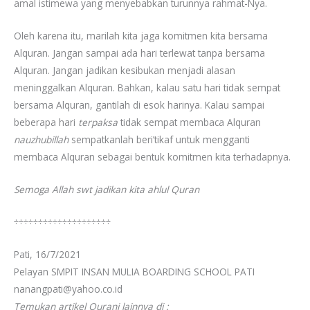
amal istimewa yang menyebabkan turunnya rahmat-Nya.
Oleh karena itu, marilah kita jaga komitmen kita bersama
Alquran. Jangan sampai ada hari terlewat tanpa bersama
Alquran. Jangan jadikan kesibukan menjadi alasan
meninggalkan Alquran. Bahkan, kalau satu hari tidak sempat
bersama Alquran, gantilah di esok harinya. Kalau sampai
beberapa hari
terpaksa
tidak sempat membaca Alquran
nauzhubillah
sempatkanlah beri’tikaf untuk mengganti
membaca Alquran sebagai bentuk komitmen kita terhadapnya.
Semoga Allah swt jadikan kita ahlul Quran
÷÷÷÷÷÷÷÷÷÷÷÷÷÷÷÷÷÷÷÷
Pati, 16/7/2021
Pelayan SMPIT INSAN MULIA BOARDING SCHOOL PATI
nanangpati@yahoo.co.id
Temukan artikel Qurani lainnya di :