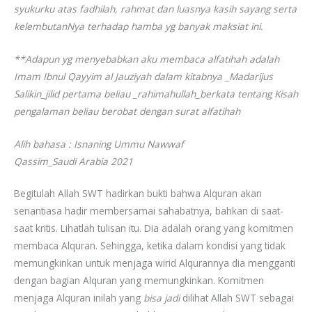
syukurku atas fadhilah, rahmat dan luasnya kasih sayang serta
kelembutanNya terhadap hamba yg banyak maksiat ini.
**Adapun yg menyebabkan aku membaca alfatihah adalah
Imam Ibnul Qayyim al Jauziyah dalam kitabnya _Madarijus
Salikin_jilid pertama beliau _rahimahullah_berkata tentang Kisah
pengalaman beliau berobat dengan surat alfatihah
Alih bahasa : Isnaning Ummu Nawwaf
Qassim_Saudi Arabia 2021
Begitulah Allah SWT hadirkan bukti bahwa Alquran akan
senantiasa hadir membersamai sahabatnya, bahkan di saat-
saat kritis. Lihatlah tulisan itu. Dia adalah orang yang komitmen
membaca Alquran. Sehingga, ketika dalam kondisi yang tidak
memungkinkan untuk menjaga wirid Alqurannya dia mengganti
dengan bagian Alquran yang memungkinkan. Komitmen
menjaga Alquran inilah yang
bisa jadi
dilihat Allah SWT sebagai