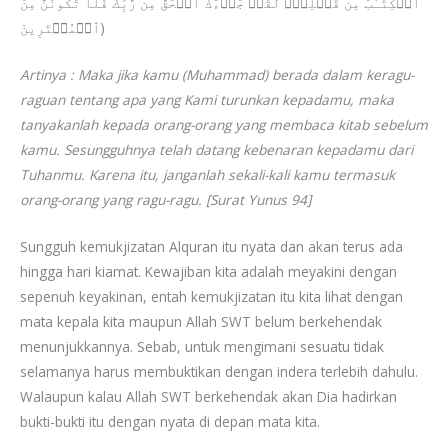
ٱلۡكِتَـٰبَ مِن قَبۡلِكَۚ لَقَدۡ جَاۤءَكَ ٱلۡحَقُّ مِن رَّبِّكَ فَلَا تَكُونَنَّ مِنَ
ٱلۡمُمۡتَرِینَ)
Artinya : Maka jika kamu (Muhammad) berada dalam keragu-
raguan tentang apa yang Kami turunkan kepadamu, maka
tanyakanlah kepada orang-orang yang membaca kitab sebelum
kamu. Sesungguhnya telah datang kebenaran kepadamu dari
Tuhanmu. Karena itu, janganlah sekali-kali kamu termasuk
orang-orang yang ragu-ragu. [Surat Yunus 94]
Sungguh kemukjizatan Alquran itu nyata dan akan terus ada
hingga hari kiamat. Kewajiban kita adalah meyakini dengan
sepenuh keyakinan, entah kemukjizatan itu kita lihat dengan
mata kepala kita maupun Allah SWT belum berkehendak
menunjukkannya. Sebab, untuk mengimani sesuatu tidak
selamanya harus membuktikan dengan indera terlebih dahulu.
Walaupun kalau Allah SWT berkehendak akan Dia hadirkan
bukti-bukti itu dengan nyata di depan mata kita.