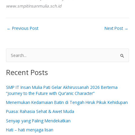
www.smpitinsanmulia.sch.id
←
Previous Post
Next Post
→
S
e
Recent Posts
a
r
SMP IT Insan Mulia Pati Gelar Akhirussanah 2026 Bertema
c
“Journey to the Future with Qur’anic Character”
h
Menemukan Kedamaian Batin di Tengah Hiruk Pikuk Kehidupan
f
Puasa: Rahasia Sehat & Awet Muda
o
Senyap yang Paling Mendekatkan
r
:
Hati – hati menjaga lisan