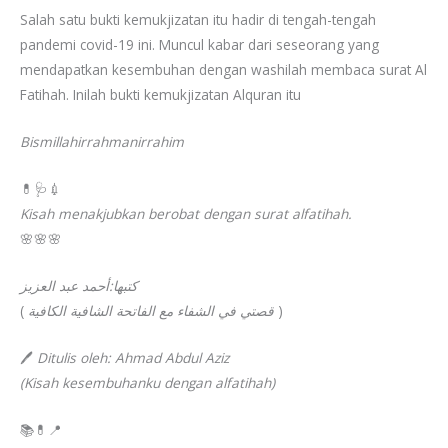
Salah satu bukti kemukjizatan itu hadir di tengah-tengah
pandemi covid-19 ini. Muncul kabar dari seseorang yang
mendapatkan kesembuhan dengan washilah membaca surat Al
Fatihah. Inilah bukti kemukjizatan Alquran itu
Bismillahirrahmanirrahim
💊🩺💉
Kisah menakjubkan berobat dengan surat alfatihah.
🌸🌸🌸
كتبها:أحمد عبد العزيز
(
قصتي في الشفاء مع الفاتحة الشافية الكافية
)
🖊️
Ditulis oleh: Ahmad Abdul Aziz
(Kisah kesembuhanku dengan alfatihah)
📚💊📍