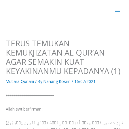
Skip
to
content
TERUS TEMUKAN
KEMUKJIZATAN AL QUR’AN
AGAR SEMAKIN KUAT
KEYAKINANMU KEPADANYA (1)
Mutiara Qur'ani
/ By
Nanang Kosim
/
16/07/2021
÷÷÷÷÷÷÷÷÷÷÷÷÷÷÷÷÷÷÷÷÷÷÷÷
Allah swt berfirman :
(فَإِن كُنتَ فِی شَكࣲّ مِّمَّاۤ أَنزَلۡنَاۤ إِلَیۡكَ فَسۡـَٔلِ ٱلَّذِینَ یَقۡرَءُونَ