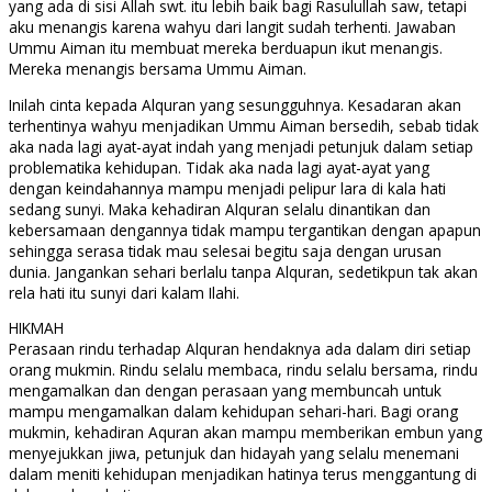
yang ada di sisi Allah swt. itu lebih baik bagi Rasulullah saw, tetapi
aku menangis karena wahyu dari langit sudah terhenti. Jawaban
Ummu Aiman itu membuat mereka berduapun ikut menangis.
Mereka menangis bersama Ummu Aiman.
Inilah cinta kepada Alquran yang sesungguhnya. Kesadaran akan
terhentinya wahyu menjadikan Ummu Aiman bersedih, sebab tidak
aka nada lagi ayat-ayat indah yang menjadi petunjuk dalam setiap
problematika kehidupan. Tidak aka nada lagi ayat-ayat yang
dengan keindahannya mampu menjadi pelipur lara di kala hati
sedang sunyi. Maka kehadiran Alquran selalu dinantikan dan
kebersamaan dengannya tidak mampu tergantikan dengan apapun
sehingga serasa tidak mau selesai begitu saja dengan urusan
dunia. Jangankan sehari berlalu tanpa Alquran, sedetikpun tak akan
rela hati itu sunyi dari kalam Ilahi.
HIKMAH
Perasaan rindu terhadap Alquran hendaknya ada dalam diri setiap
orang mukmin. Rindu selalu membaca, rindu selalu bersama, rindu
mengamalkan dan dengan perasaan yang membuncah untuk
mampu mengamalkan dalam kehidupan sehari-hari. Bagi orang
mukmin, kehadiran Aquran akan mampu memberikan embun yang
menyejukkan jiwa, petunjuk dan hidayah yang selalu menemani
dalam meniti kehidupan menjadikan hatinya terus menggantung di