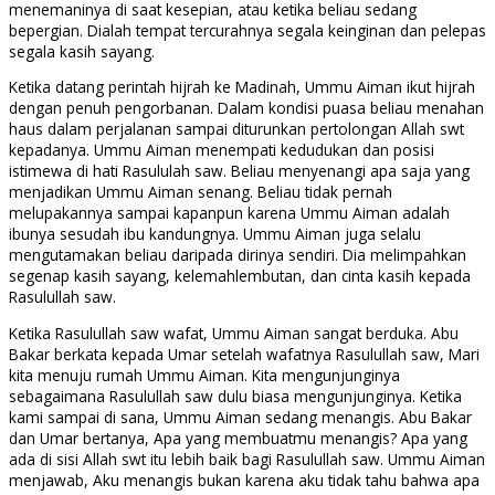
menemaninya di saat kesepian, atau ketika beliau sedang
bepergian. Dialah tempat tercurahnya segala keinginan dan pelepas
segala kasih sayang.
Ketika datang perintah hijrah ke Madinah, Ummu Aiman ikut hijrah
dengan penuh pengorbanan. Dalam kondisi puasa beliau menahan
haus dalam perjalanan sampai diturunkan pertolongan Allah swt
kepadanya. Ummu Aiman menempati kedudukan dan posisi
istimewa di hati Rasululah saw. Beliau menyenangi apa saja yang
menjadikan Ummu Aiman senang. Beliau tidak pernah
melupakannya sampai kapanpun karena Ummu Aiman adalah
ibunya sesudah ibu kandungnya. Ummu Aiman juga selalu
mengutamakan beliau daripada dirinya sendiri. Dia melimpahkan
segenap kasih sayang, kelemahlembutan, dan cinta kasih kepada
Rasulullah saw.
Ketika Rasulullah saw wafat, Ummu Aiman sangat berduka. Abu
Bakar berkata kepada Umar setelah wafatnya Rasulullah saw, Mari
kita menuju rumah Ummu Aiman. Kita mengunjunginya
sebagaimana Rasulullah saw dulu biasa mengunjunginya. Ketika
kami sampai di sana, Ummu Aiman sedang menangis. Abu Bakar
dan Umar bertanya, Apa yang membuatmu menangis? Apa yang
ada di sisi Allah swt itu lebih baik bagi Rasulullah saw. Ummu Aiman
menjawab, Aku menangis bukan karena aku tidak tahu bahwa apa