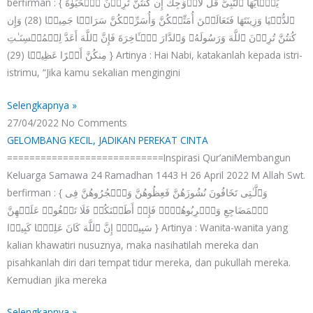
e
e
e
e
e
berfirman : { یَـٰۤأَیُّهَا ٱلنَّبِیُّ قُل لِّأَزۡوَ ٰ⁠جِكَ إِن كُنتُنَّ تُرِدۡنَ ٱلۡحَیَوٰةَ
ٱلدُّنۡیَا وَزِینَتَهَا فَتَعَالَیۡنَ أُمَتِّعۡكُنَّ وَأُسَرِّحۡكُنَّ سَرَاحࣰا جَمِیلࣰا (28) وَإِن
كُنتُنَّ تُرِدۡنَ ٱللَّهَ وَرَسُولَهُۥ وَٱلدَّارَ ٱلۡـَٔاخِرَةَ فَإِنَّ ٱللَّهَ أَعَدَّ لِلۡمُحۡسِنَـٰتِ
مِنكُنَّ أَجۡرًا عَظِیمࣰا (29) } Artinya : Hai Nabi, katakanlah kepada istri-
istrimu, “Jika kamu sekalian mengingini
Selengkapnya »
27/04/2022
No Comments
GELOMBANG KECIL, JADIKAN PEREKAT CINTA
============================Inspirasi Qur’aniMembangun
Keluarga Samawa 24 Ramadhan 1443 H 26 April 2022 M Allah Swt.
berfirman : { وَٱلَّـٰتِی تَخَافُونَ نُشُوزَهُنَّ فَعِظُوهُنَّ وَٱهۡجُرُوهُنَّ فِی
ٱلۡمَضَاجِعِ وَٱضۡرِبُوهُنَّۖ فَإِنۡ أَطَعۡنَكُمۡ فَلَا تَبۡغُوا۟ عَلَیۡهِنَّ
سَبِیلًاۗ إِنَّ ٱللَّهَ كَانَ عَلِیࣰّا كَبِیرࣰا } Artinya : Wanita-wanita yang
kalian khawatiri nusuznya, maka nasihatilah mereka dan
pisahkanlah diri dari tempat tidur mereka, dan pukullah mereka.
Kemudian jika mereka
Selengkapnya »