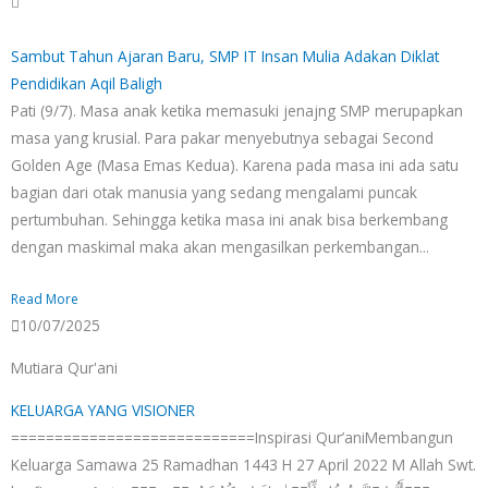
Sambut Tahun Ajaran Baru, SMP IT Insan Mulia Adakan Diklat
Pendidikan Aqil Baligh
Pati (9/7). Masa anak ketika memasuki jenajng SMP merupapkan
masa yang krusial. Para pakar menyebutnya sebagai Second
Golden Age (Masa Emas Kedua). Karena pada masa ini ada satu
bagian dari otak manusia yang sedang mengalami puncak
pertumbuhan. Sehingga ketika masa ini anak bisa berkembang
dengan maskimal maka akan mengasilkan perkembangan...
Read More
10/07/2025
Mutiara Qur'ani
P
P
P
P
P
KELUARGA YANG VISIONER
a
a
a
a
a
============================Inspirasi Qur’aniMembangun
g
g
g
g
g
Keluarga Samawa 25 Ramadhan 1443 H 27 April 2022 M Allah Swt.