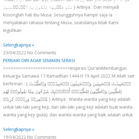
عَلَىٰ قَلۡبِهَا لِتَكُونَ مِنَ ٱلۡمُؤۡمِنِینَ } Artinya : Dan menjadi
kosonglah hati ibu Musa. Sesungguhnya hampir saja ia
menyatakan rahasia tentang Musa, seandainya tidak Kami
teguhkan
Selengkapnya »
23/04/2022
No Comments
PERBAIKI DIRI AGAR SEMAKIN SERASI
===========================Inspirasi Qur’aniMembangun
Keluarga Samawa 17 Ramadhan 1444 H 19 April 2022 M Allah swt
berfirman : { ٱلۡخَبِیثَـٰتُ لِلۡخَبِیثِینَ وَٱلۡخَبِیثُونَ لِلۡخَبِیثَـٰتِۖ وَٱلطَّیِّبَـٰتُ
لِلطَّیِّبِینَ وَٱلطَّیِّبُونَ لِلطَّیِّبَـٰتِۚ أُو۟لَـٰۤىِٕكَ مُبَرَّءُونَ مِمَّا یَقُولُونَۖ لَهُم
مَّغۡفِرَةࣱ وَرِزۡقࣱ كَرِیمࣱ } Artinya : Wanita-wanita yang keji adalah
untuk laki-laki yang keji, dan laki-laki yang keji adalah buat wanita-
wanita yang keji (pula); dan wanita-wanita yang baik adalah untuk
Selengkapnya »
19/04/2022
No Comments