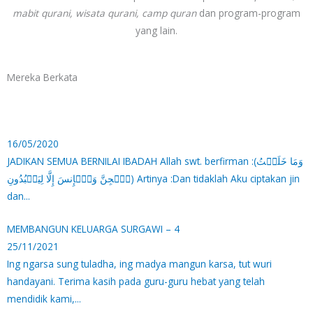
mabit qurani, wisata qurani, camp quran
dan program-program
yang lain.
Mereka
Berkata
16/05/2020
JADIKAN SEMUA BERNILAI IBADAH Allah swt. berfirman :(وَمَا خَلَقۡتُ
ٱلۡجِنَّ وَٱلۡإِنسَ إِلَّا لِیَعۡبُدُونِ) Artinya :Dan tidaklah Aku ciptakan jin
dan...
MEMBANGUN KELUARGA SURGAWI – 4
25/11/2021
Ing ngarsa sung tuladha, ing madya mangun karsa, tut wuri
handayani. Terima kasih pada guru-guru hebat yang telah
mendidik kami,...