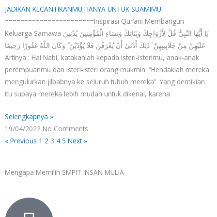
JADIKAN KECANTIKANMU HANYA UNTUK SUAMIMU
=======================Inspirasi Qur’ani Membangun
Keluarga Samawa يَا أَيُّهَا النَّبِيُّ قُلْ لِأَزْوَاجِكَ وَبَنَاتِكَ وَنِسَاءِ الْمُؤْمِنِينَ يُدْنِينَ
عَلَيْهِنَّ مِنْ جَلَابِيبِهِنَّ ۚ ذَٰلِكَ أَدْنَىٰ أَنْ يُعْرَفْنَ فَلَا يُؤْذَيْنَ ۗ وَكَانَ اللَّهُ غَفُورًا رَحِيمًا
Artinya : Hai Nabi, katakanlah kepada isteri-isterimu, anak-anak
perempuanmu dan isteri-isteri orang mukmin: “Hendaklah mereka
mengulurkan jilbabnya ke seluruh tubuh mereka”. Yang demikian
itu supaya mereka lebih mudah untuk dikenal, karena
Selengkapnya »
19/04/2022
No Comments
« Previous
1
2
3
4
5
Next »
Mengapa Memilih
SMPIT INSAN MULIA