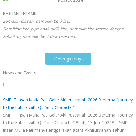
BERLIAN TERBAIK…….
Semakin diasah, semakin berkilau.
Demikian kita juga anak didik kita, semakin kita tempa dengan
kebaikan, semakin bertabur prestasi.
Selengkapnya
News and Events
Usth Diah Jumaroh, S.Pd.I
SMP IT Insan Mulia Pati Gelar Akhirussanah 2026 Bertema “Journey
Kepala SMP IT INSAN MULIA
to the Future with Qur’anic Character”
SMP IT Insan Mulia Pati Gelar Akhirussanah 2026 Bertema “Journey
SMPIT INSAN MULIA PATI bukan hanya tempat bekerja,
to the Future with Qur’anic Character” *Pati, 13 Juni 2026* – SMP IT
namun tempat beramal untuk akherat.
Insan Mulia Pati menyelenggarakan acara Akhirussanah Tahun