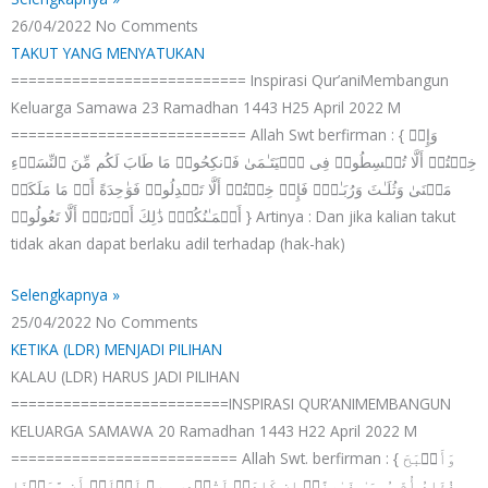
26/04/2022
No Comments
TAKUT YANG MENYATUKAN
=========================== Inspirasi Qur’aniMembangun
Keluarga Samawa 23 Ramadhan 1443 H25 April 2022 M
=========================== Allah Swt berfirman : { وَإِنۡ
خِفۡتُمۡ أَلَّا تُقۡسِطُوا۟ فِی ٱلۡیَتَـٰمَىٰ فَٱنكِحُوا۟ مَا طَابَ لَكُم مِّنَ ٱلنِّسَاۤءِ
مَثۡنَىٰ وَثُلَـٰثَ وَرُبَـٰعَۖ فَإِنۡ خِفۡتُمۡ أَلَّا تَعۡدِلُوا۟ فَوَ ٰ⁠حِدَةً أَوۡ مَا مَلَكَتۡ
أَیۡمَـٰنُكُمۡۚ ذَ ٰ⁠لِكَ أَدۡنَىٰۤ أَلَّا تَعُولُوا۟ } Artinya : Dan jika kalian takut
tidak akan dapat berlaku adil terhadap (hak-hak)
Selengkapnya »
25/04/2022
No Comments
KETIKA (LDR) MENJADI PILIHAN
KALAU (LDR) HARUS JADI PILIHAN
=========================INSPIRASI QUR’ANIMEMBANGUN
KELUARGA SAMAWA 20 Ramadhan 1443 H22 April 2022 M
========================== Allah Swt. berfirman : { وَأَصۡبَحَ
فُؤَادُ أُمِّ مُوسَىٰ فَـٰرِغًاۖ إِن كَادَتۡ لَتُبۡدِی بِهِۦ لَوۡلَاۤ أَن رَّبَطۡنَا