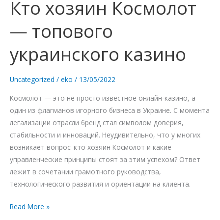
Кто хозяин Космолот
Кто
хозяин
— топового
Космолот
—
украинского казино
топового
украинского
казино
Uncategorized
/
eko
/
13/05/2022
Космолот — это не просто известное онлайн-казино, а
один из флагманов игорного бизнеса в Украине. С момента
легализации отрасли бренд стал символом доверия,
стабильности и инноваций. Неудивительно, что у многих
возникает вопрос: кто хозяин Космолот и какие
управленческие принципы стоят за этим успехом? Ответ
лежит в сочетании грамотного руководства,
технологического развития и ориентации на клиента.
Read More »