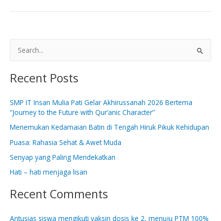
S
e
Recent Posts
a
r
SMP IT Insan Mulia Pati Gelar Akhirussanah 2026 Bertema
c
“Journey to the Future with Qur’anic Character”
h
Menemukan Kedamaian Batin di Tengah Hiruk Pikuk Kehidupan
f
Puasa: Rahasia Sehat & Awet Muda
o
Senyap yang Paling Mendekatkan
r
:
Hati – hati menjaga lisan
Recent Comments
Antusias siswa mengikuti vaksin dosis ke 2, menuju PTM 100%