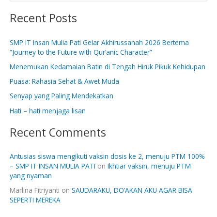
e
Recent Posts
a
r
SMP IT Insan Mulia Pati Gelar Akhirussanah 2026 Bertema
c
“Journey to the Future with Qur’anic Character”
h
Menemukan Kedamaian Batin di Tengah Hiruk Pikuk Kehidupan
f
Puasa: Rahasia Sehat & Awet Muda
o
Senyap yang Paling Mendekatkan
r
:
Hati – hati menjaga lisan
Recent Comments
Antusias siswa mengikuti vaksin dosis ke 2, menuju PTM 100%
– SMP IT INSAN MULIA PATI
on
Ikhtiar vaksin, menuju PTM
yang nyaman
Marlina Fitriyanti
on
SAUDARAKU, DO’AKAN AKU AGAR BISA
SEPERTI MEREKA