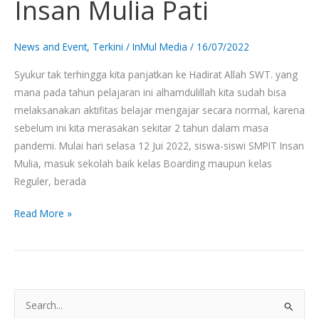
Insan Mulia Pati
di
SMP
IT
News and Event
,
Terkini
/
InMul Media
/
16/07/2022
Insan
Syukur tak terhingga kita panjatkan ke Hadirat Allah SWT. yang
Mulia
mana pada tahun pelajaran ini alhamdulillah kita sudah bisa
Pati
melaksanakan aktifitas belajar mengajar secara normal, karena
sebelum ini kita merasakan sekitar 2 tahun dalam masa
pandemi. Mulai hari selasa 12 Jui 2022, siswa-siswi SMPIT Insan
Mulia, masuk sekolah baik kelas Boarding maupun kelas
Reguler, berada
Read More »
S