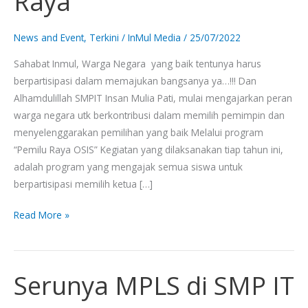
Raya
Pemilu
Raya
News and Event
,
Terkini
/
InMul Media
/
25/07/2022
Sahabat Inmul, Warga Negara yang baik tentunya harus
berpartisipasi dalam memajukan bangsanya ya…!!! Dan
Alhamdulillah SMPIT Insan Mulia Pati, mulai mengajarkan peran
warga negara utk berkontribusi dalam memilih pemimpin dan
menyelenggarakan pemilihan yang baik Melalui program
“Pemilu Raya OSIS” Kegiatan yang dilaksanakan tiap tahun ini,
adalah program yang mengajak semua siswa untuk
berpartisipasi memilih ketua […]
Read More »
Serunya MPLS di SMP IT
Serunya
MPLS