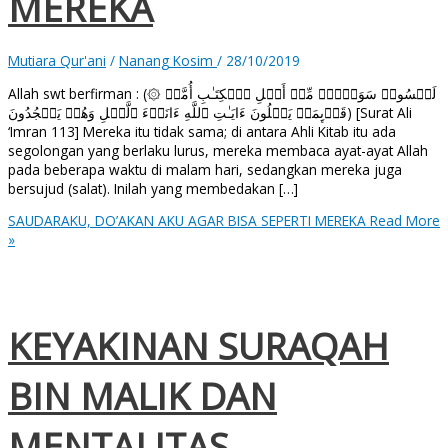
MEREKA
Mutiara Qur'ani
/
Nanang Kosim
/
28/10/2019
Allah swt berfirman : (۞ لَیۡسُوا۟ سَوَاۤءࣰۗ مِّنۡ أَهۡلِ ٱلۡكِتَـٰبِ أُمَّةࣱ
قَاۤىِٕمَةࣱ یَتۡلُونَ ءَایَـٰتِ ٱللَّهِ ءَانَاۤءَ ٱلَّیۡلِ وَهُمۡ یَسۡجُدُونَ) [Surat Ali
‘Imran 113] Mereka itu tidak sama; di antara Ahli Kitab itu ada
segolongan yang berlaku lurus, mereka membaca ayat-ayat Allah
pada beberapa waktu di malam hari, sedangkan mereka juga
bersujud (salat). Inilah yang membedakan […]
SAUDARAKU, DO’AKAN AKU AGAR BISA SEPERTI MEREKA
Read More
»
KEYAKINAN SURAQAH
BIN MALIK DAN
MENTALITAS