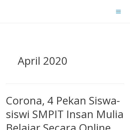
Skip
to
content
April 2020
Corona, 4 Pekan Siswa-
Corona,
4
siswi SMPIT Insan Mulia
Pekan
Siswa-
Belajar Secara Online
siswi