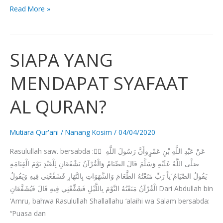
Read More »
SIAPA YANG
SIAPA
YANG
MENDAPAT SYAFAAT
MENDAPAT
SYAFAAT
AL QURAN?
AL
QURAN?
Mutiara Qur'ani
/
Nanang Kosim
/
04/04/2020
Rasulullah saw. bersabda : ِّ عَنْ عَبْدِ اللَّهِ بْنِ عَمْرٍوأَنَّ رَسُولَ اللَّهِ
صَلَّى اللَّهُ عَلَيْهِ وَسَلَّمَ قَالَ الصِّيَامُ وَالْقُرْآنُ يَشْفَعَانِ لِلْعَبْدِ يَوْمَ الْقِيَامَةِ
يَقُولُ الصِّيَامُ َياْ رَبِّ مَنَعْتُهُ الطَّعَامَ وَالشَّهَوَاتِ بِالنَّهَارِ فَشَفِّعْنِي فِيهِ وَيَقُولُ
الْقُرْآنُ مَنَعْتُهُ النَّوْمَ بِاللَّيْلِ فَشَفِّعْنِي فِيهِ قَالَ فَيُشَفَّعَانِ Dari Abdullah bin
‘Amru, bahwa Rasulullah Shallallahu ‘alaihi wa Salam bersabda:
“Puasa dan