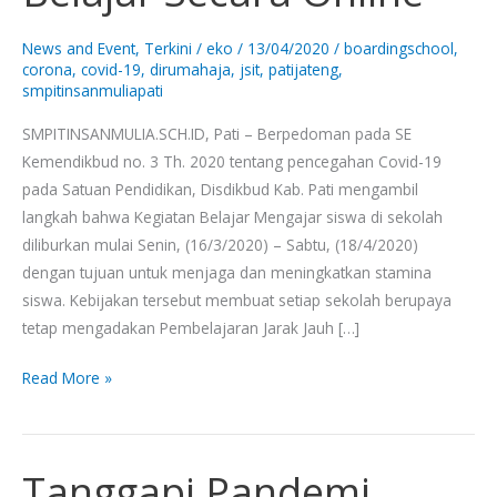
SMPIT
Insan
News and Event
,
Terkini
/
eko
/
13/04/2020
/
boardingschool
,
Mulia
corona
,
covid-19
,
dirumahaja
,
jsit
,
patijateng
,
smpitinsanmuliapati
Belajar
Secara
SMPITINSANMULIA.SCH.ID, Pati – Berpedoman pada SE
Online
Kemendikbud no. 3 Th. 2020 tentang pencegahan Covid-19
pada Satuan Pendidikan, Disdikbud Kab. Pati mengambil
langkah bahwa Kegiatan Belajar Mengajar siswa di sekolah
diliburkan mulai Senin, (16/3/2020) – Sabtu, (18/4/2020)
dengan tujuan untuk menjaga dan meningkatkan stamina
siswa. Kebijakan tersebut membuat setiap sekolah berupaya
tetap mengadakan Pembelajaran Jarak Jauh […]
Read More »
Tanggapi Pandemi
Tanggapi