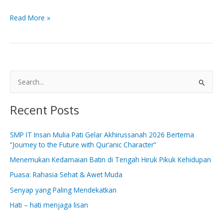
Read More »
S
e
Recent Posts
a
r
SMP IT Insan Mulia Pati Gelar Akhirussanah 2026 Bertema
c
“Journey to the Future with Qur’anic Character”
h
Menemukan Kedamaian Batin di Tengah Hiruk Pikuk Kehidupan
f
Puasa: Rahasia Sehat & Awet Muda
o
Senyap yang Paling Mendekatkan
r
:
Hati – hati menjaga lisan