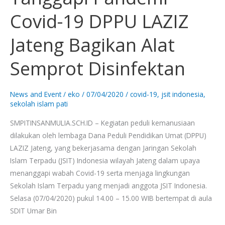
Pandemi
Covid-19 DPPU LAZIZ
Covid-
19
Jateng Bagikan Alat
DPPU
LAZIZ
Semprot Disinfektan
Jateng
Bagikan
Alat
News and Event
/
eko
/
07/04/2020
/
covid-19
,
jsit indonesia
,
sekolah islam pati
Semprot
Disinfektan
SMPITINSANMULIA.SCH.ID – Kegiatan peduli kemanusiaan
dilakukan oleh lembaga Dana Peduli Pendidikan Umat (DPPU)
LAZIZ Jateng, yang bekerjasama dengan Jaringan Sekolah
Islam Terpadu (JSIT) Indonesia wilayah Jateng dalam upaya
menanggapi wabah Covid-19 serta menjaga lingkungan
Sekolah Islam Terpadu yang menjadi anggota JSIT Indonesia.
Selasa (07/04/2020) pukul 14.00 – 15.00 WIB bertempat di aula
SDIT Umar Bin