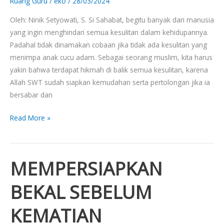
Ruang Guru
/
eko
/
28/03/2024
Oleh: Ninik Setyowati, S. Si Sahabat, begitu banyak dari manusia
yang ingin menghindari semua kesulitan dalam kehidupannya.
Padahal tidak dinamakan cobaan jika tidak ada kesulitan yang
menimpa anak cucu adam. Sebagai seorang muslim, kita harus
yakin bahwa terdapat hikmah di balik semua kesulitan, karena
Allah SWT sudah siapkan kemudahan serta pertolongan jika ia
bersabar dan
Read More »
MEMPERSIAPKAN
MEMPERSIAPKAN
BEKAL
BEKAL SEBELUM
SEBELUM
KEMATIAN
KEMATIAN