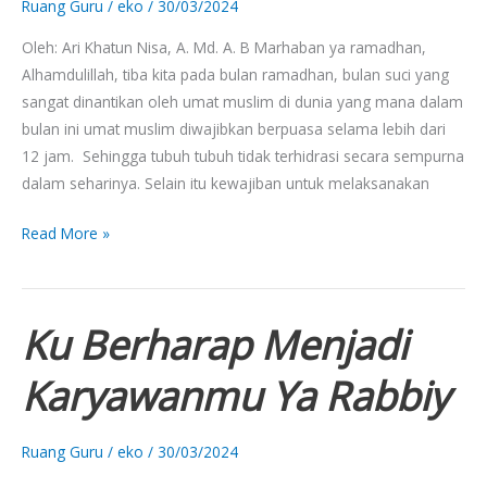
Ruang Guru
/
eko
/
30/03/2024
OLAHRAGA
Oleh: Ari Khatun Nisa, A. Md. A. B Marhaban ya ramadhan,
Alhamdulillah, tiba kita pada bulan ramadhan, bulan suci yang
sangat dinantikan oleh umat muslim di dunia yang mana dalam
bulan ini umat muslim diwajibkan berpuasa selama lebih dari
12 jam. Sehingga tubuh tubuh tidak terhidrasi secara sempurna
dalam seharinya. Selain itu kewajiban untuk melaksanakan
Read More »
Ku Berharap Menjadi
Ku
Berharap
Karyawanmu Ya Rabbiy
Menjadi
Karyawanmu
Ya
Ruang Guru
/
eko
/
30/03/2024
Rabbiy