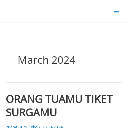
Skip
to
content
March 2024
ORANG TUAMU TIKET
ORANG
TUAMU
SURGAMU
TIKET
SURGAMU
Ruang Guru
/
eko
/
31/03/2024