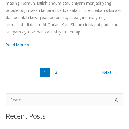
masing. Namun, istilah shaum atau shiyam menjadi yang
populer digunakan lantaran kedua kata ini merupakan diksi asli
dari perintah kewajiban berpuasa, sebagaimana yang
termaktub di dalam Al-Qur’an. Kata Shaum terdapat pada surat
Maryam ayat 26 dan kata Shiyam terdapat
Read More »
1
2
Next
→
S
e
Recent Posts
a
r