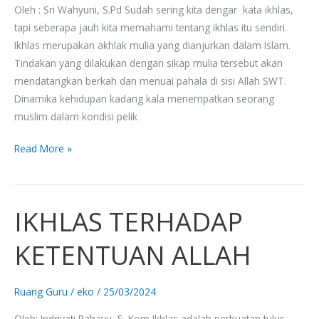
Oleh : Sri Wahyuni, S.Pd Sudah sering kita dengar kata ikhlas,
tapi seberapa jauh kita memahami tentang ikhlas itu sendiri.
Ikhlas merupakan akhlak mulia yang dianjurkan dalam Islam.
Tindakan yang dilakukan dengan sikap mulia tersebut akan
mendatangkan berkah dan menuai pahala di sisi Allah SWT.
Dinamika kehidupan kadang kala menempatkan seorang
muslim dalam kondisi pelik
Read More »
IKHLAS TERHADAP
IKHLAS
TERHADAP
KETENTUAN ALLAH
KETENTUAN
ALLAH
Ruang Guru
/
eko
/
25/03/2024
Oleh: Indriyati Rahayu, S. Kom Ikhlas adalah perbuatan tulus