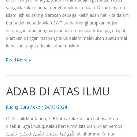
yang dilakukan tanpa mengharapkan imbalan. Dalam agama
Islam, ikhlas sering diartikan sebagai keikhlasan hati kita dalam
beribadah kepada Allah SWT tanpa mengharapkan pujian,
sanjungan atau penghargaan dari manusia. Ikhlas juga dapat
diartikan dengan niat yang tulus dalam melakukan suatu amal
kebaikan tanpa ada niat atau maskud
Read More »
ADAB DI ATAS ILMU
ADAB
DI
ATAS
Ruang Guru
/
eko
/
24/03/2024
ILMU
Oleh: Laili Munfarida, S. E Kata akhlak dalam bahasa Arab
disebut juga khuluq. Kalau bercermin kita dianjurkan berdoa:
اَللّٰهُمَّ كَمَا حَسَّـنْتَ خَلْقِـيْ فَحَسِّـنْ خُلُقِـيْ (Allahumma Kamaa