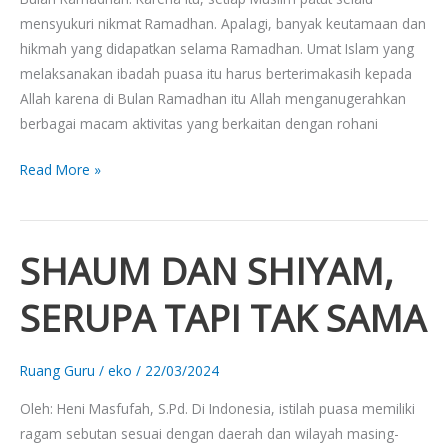
mensyukuri nikmat Ramadhan. Apalagi, banyak keutamaan dan
hikmah yang didapatkan selama Ramadhan. Umat Islam yang
melaksanakan ibadah puasa itu harus berterimakasih kepada
Allah karena di Bulan Ramadhan itu Allah menganugerahkan
berbagai macam aktivitas yang berkaitan dengan rohani
Read More »
SHAUM DAN SHIYAM,
SHAUM
DAN
SERUPA TAPI TAK SAMA
SHIYAM,
SERUPA
TAPI
Ruang Guru
/
eko
/
22/03/2024
TAK
Oleh: Heni Masfufah, S.Pd. Di Indonesia, istilah puasa memiliki
SAMA
ragam sebutan sesuai dengan daerah dan wilayah masing-