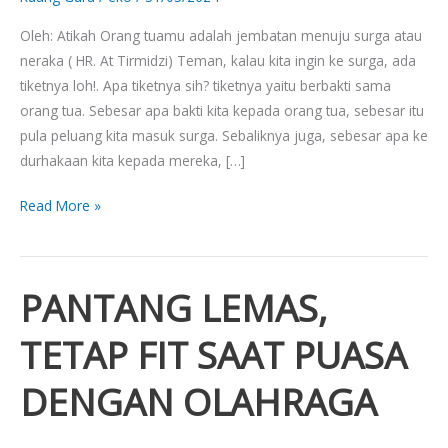
Oleh: Atikah Orang tuamu adalah jembatan menuju surga atau
neraka ( HR. At Tirmidzi) Teman, kalau kita ingin ke surga, ada
tiketnya loh!. Apa tiketnya sih? tiketnya yaitu berbakti sama
orang tua. Sebesar apa bakti kita kepada orang tua, sebesar itu
pula peluang kita masuk surga. Sebaliknya juga, sebesar apa ke
durhakaan kita kepada mereka, […]
Read More »
PANTANG LEMAS,
PANTANG
LEMAS,
TETAP FIT SAAT PUASA
TETAP
FIT
DENGAN OLAHRAGA
SAAT
PUASA
DENGAN