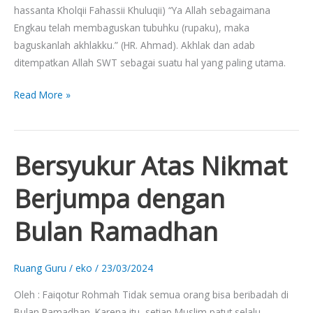
hassanta Kholqii Fahassii Khuluqii) “Ya Allah sebagaimana
Engkau telah membaguskan tubuhku (rupaku), maka
baguskanlah akhlakku.” (HR. Ahmad). Akhlak dan adab
ditempatkan Allah SWT sebagai suatu hal yang paling utama.
Read More »
Bersyukur Atas Nikmat
Bersyukur
Atas
Berjumpa dengan
Nikmat
Berjumpa
Bulan Ramadhan
dengan
Bulan
Ramadhan
Ruang Guru
/
eko
/
23/03/2024
Oleh : Faiqotur Rohmah Tidak semua orang bisa beribadah di
Bulan Ramadhan. Karena itu, setiap Muslim patut selalu