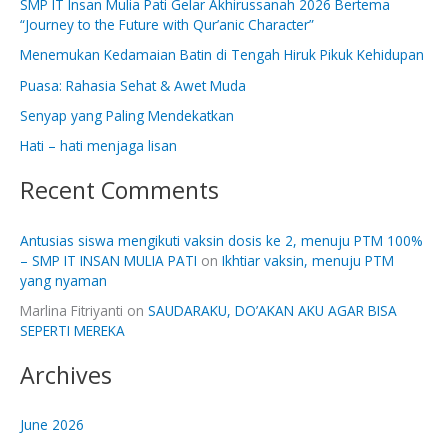
SMP IT Insan Mulia Pati Gelar Akhirussanah 2026 Bertema
c
“Journey to the Future with Qur’anic Character”
h
Menemukan Kedamaian Batin di Tengah Hiruk Pikuk Kehidupan
f
Puasa: Rahasia Sehat & Awet Muda
o
Senyap yang Paling Mendekatkan
r
:
Hati – hati menjaga lisan
Recent Comments
Antusias siswa mengikuti vaksin dosis ke 2, menuju PTM 100%
– SMP IT INSAN MULIA PATI
on
Ikhtiar vaksin, menuju PTM
yang nyaman
Marlina Fitriyanti
on
SAUDARAKU, DO’AKAN AKU AGAR BISA
SEPERTI MEREKA
Archives
June 2026