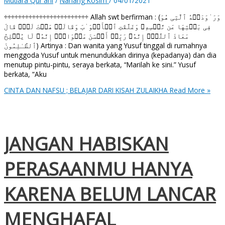
Mutiara Qur'ani
/
Nanang Kosim
/
04/01/2021
÷÷÷÷÷÷÷÷÷÷÷÷÷÷÷÷÷÷÷÷÷÷÷÷ Allah swt berfirman : (وَرَ ٰ⁠وَدَتۡهُ ٱلَّتِی هُوَ
فِی بَیۡتِهَا عَن نَّفۡسِهِۦ وَغَلَّقَتِ ٱلۡأَبۡوَ ٰ⁠بَ وَقَالَتۡ هَیۡتَ لَكَۚ قَالَ
مَعَاذَ ٱللَّهِۖ إِنَّهُۥ رَبِّیۤ أَحۡسَنَ مَثۡوَایَۖ إِنَّهُۥ لَا یُفۡلِحُ
ٱلظَّـٰلِمُونَ) Artinya : Dan wanita yang Yusuf tinggal di rumahnya
menggoda Yusuf untuk menundukkan dirinya (kepadanya) dan dia
menutup pintu-pintu, seraya berkata, “Marilah ke sini.” Yusuf
berkata, “Aku
CINTA DAN NAFSU ; BELAJAR DARI KISAH ZULAIKHA
Read More »
JANGAN HABISKAN
PERASAANMU HANYA
KARENA BELUM LANCAR
MENGHAFAL