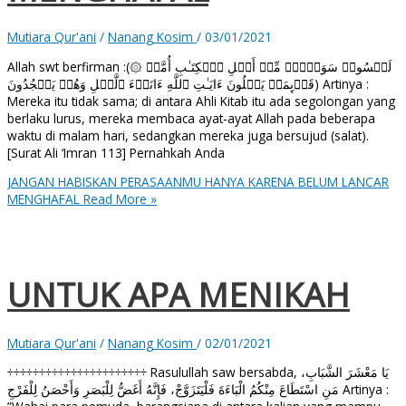
Mutiara Qur'ani
/
Nanang Kosim
/
03/01/2021
Allah swt berfirman :(۞ لَیۡسُوا۟ سَوَاۤءࣰۗ مِّنۡ أَهۡلِ ٱلۡكِتَـٰبِ أُمَّةࣱ
قَاۤىِٕمَةࣱ یَتۡلُونَ ءَایَـٰتِ ٱللَّهِ ءَانَاۤءَ ٱلَّیۡلِ وَهُمۡ یَسۡجُدُونَ) Artinya :
Mereka itu tidak sama; di antara Ahli Kitab itu ada segolongan yang
berlaku lurus, mereka membaca ayat-ayat Allah pada beberapa
waktu di malam hari, sedangkan mereka juga bersujud (salat).
[Surat Ali ‘Imran 113] Pernahkah Anda
JANGAN HABISKAN PERASAANMU HANYA KARENA BELUM LANCAR
MENGHAFAL
Read More »
UNTUK APA MENIKAH
Mutiara Qur'ani
/
Nanang Kosim
/
02/01/2021
÷÷÷÷÷÷÷÷÷÷÷÷÷÷÷÷÷÷÷÷÷÷ Rasulullah saw bersabda, يَا مَعْشَرَ الشَّبَابِ،
مَنِ اسْتَطَاعَ مِنْكُمُ الْبَاءَةَ فَلْيَتَزَوَّجْ، فَإِنَّهُ أَغَضُّ لِلْبَصَرِ وَأَحْصَنُ لِلْفَرْجِ Artinya :