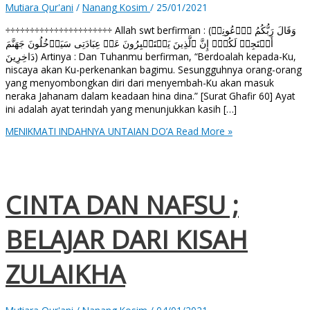
Mutiara Qur'ani
/
Nanang Kosim
/
25/01/2021
÷÷÷÷÷÷÷÷÷÷÷÷÷÷÷÷÷÷÷÷÷÷ Allah swt berfirman : (وَقَالَ رَبُّكُمُ ٱدۡعُونِیۤ
أَسۡتَجِبۡ لَكُمۡۚ إِنَّ ٱلَّذِینَ یَسۡتَكۡبِرُونَ عَنۡ عِبَادَتِی سَیَدۡخُلُونَ جَهَنَّمَ
دَاخِرِینَ) Artinya : Dan Tuhanmu berfirman, “Berdoalah kepada-Ku,
niscaya akan Ku-perkenankan bagimu. Sesungguhnya orang-orang
yang menyombongkan diri dari menyembah-Ku akan masuk
neraka Jahanam dalam keadaan hina dina.” [Surat Ghafir 60] Ayat
ini adalah ayat terindah yang menunjukkan kasih […]
MENIKMATI INDAHNYA UNTAIAN DO’A
Read More »
CINTA DAN NAFSU ;
BELAJAR DARI KISAH
ZULAIKHA