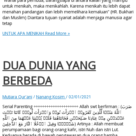
”Wahai para pemuda, barangsiapa di antara kalian yang mampu
untuk menikah, maka menikahlah. Karena menikah itu lebih dapat
menahan pandangan dan lebih memelihara kemaluan” (HR. Bukhari
dan Muslim) Diantara tujuan syariat adalah menjaga manusia agar
tetap
UNTUK APA MENIKAH
Read More »
DUA DUNIA YANG
BERBEDA
Mutiara Qur'ani
/
Nanang Kosim
/
02/01/2021
Serial Parenting ÷÷÷÷÷÷÷÷÷÷÷÷÷÷÷÷÷÷÷÷÷ Allah swt berfirman : (ضَرَبَ
ٱللَّهُ مَثَلࣰا لِّلَّذِینَ كَفَرُوا۟ ٱمۡرَأَتَ نُوحࣲ وَٱمۡرَأَتَ لُوطࣲۖ كَانَتَا تَحۡتَ
عَبۡدَیۡنِ مِنۡ عِبَادِنَا صَـٰلِحَیۡنِ فَخَانَتَاهُمَا فَلَمۡ یُغۡنِیَا عَنۡهُمَا مِنَ ٱللَّهِ
شَیۡـࣰٔا وَقِیلَ ٱدۡخُلَا ٱلنَّارَ مَعَ ٱلدَّ ٰ⁠خِلِینَ) Artinya : Allah membuat
perumpamaan bagi orang-orang kafir, istri Nuh dan istri Lut.
Keduanya berada di bawah pengawasan dua orang hamba