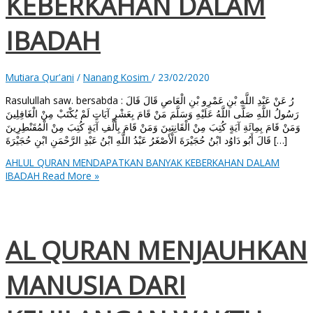
KEBERKAHAN DALAM
IBADAH
Mutiara Qur'ani
/
Nanang Kosim
/
23/02/2020
Rasulullah saw. bersabda : رُ عَنْ عَبْدِ اللَّهِ بْنِ عَمْرِو بْنِ الْعَاصِ قَالَ قَالَ
رَسُولُ اللَّهِ صَلَّى اللَّهُ عَلَيْهِ وَسَلَّمَ مَنْ قَامَ بِعَشْرِ آيَاتٍ لَمْ يُكْتَبْ مِنْ الْغَافِلِينَ
وَمَنْ قَامَ بِمِائَةِ آيَةٍ كُتِبَ مِنْ الْقَانِتِينَ وَمَنْ قَامَ بِأَلْفِ آيَةٍ كُتِبَ مِنْ الْمُقَنْطِرِينَ
قَالَ أَبُو دَاوُد ابْنُ حُجَيْرَةَ الْأَصْغَرُ عَبْدُ اللَّهِ ابْنُ عَبْدِ الرَّحْمَنِ ابْنِ حُجَيْرَةَ […]
AHLUL QURAN MENDAPATKAN BANYAK KEBERKAHAN DALAM
IBADAH
Read More »
AL QURAN MENJAUHKAN
MANUSIA DARI