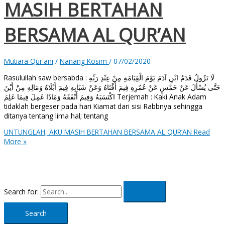
MASIH BERTAHAN
BERSAMA AL QUR’AN
Mutiara Qur'ani
/
Nanang Kosim
/
07/02/2020
Rasulullah saw bersabda : لَا تَزُولُ قَدَمُ ابْنِ آدَمَ يَوْمَ الْقِيَامَةِ مِنْ عِنْدِ رَبِّهِ
حَتَّى يُسْأَلَ عَنْ خَمْسٍ عَنْ عُمُرِهِ فِيمَ أَفْنَاهُ وَعَنْ شَبَابِهِ فِيمَ أَبْلَاهُ وَمَالِهِ مِنْ أَيْنَ
اكْتَسَبَهُ وَفِيمَ أَنْفَقَهُ وَمَاذَا عَمِلَ فِيمَا عَلِمَ Terjemah : Kaki Anak Adam
tidaklah bergeser pada hari Kiamat dari sisi Rabbnya sehingga
ditanya tentang lima hal; tentang
UNTUNGLAH, AKU MASIH BERTAHAN BERSAMA AL QUR’AN
Read
More »
Search for: