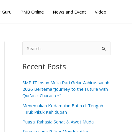
 Guru
PMB Online
News and Event
Video
S
e
Recent Posts
a
r
SMP IT Insan Mulia Pati Gelar Akhirussanah
c
2026 Bertema “Journey to the Future with
h
Qur’anic Character”
f
Menemukan Kedamaian Batin di Tengah
o
Hiruk Pikuk Kehidupan
r
Puasa: Rahasia Sehat & Awet Muda
:
Senyap yang Paling Mendekatkan