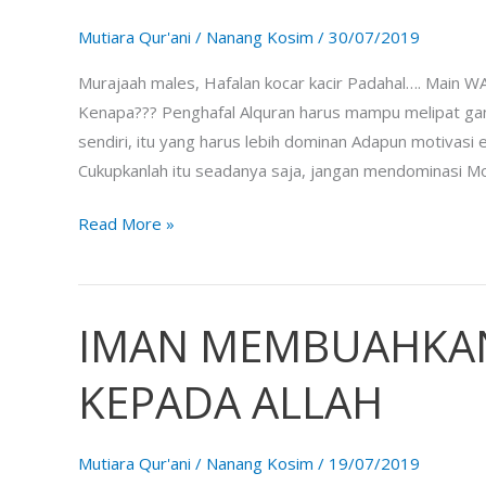
BERSAMA
Mutiara Qur'ani
/
Nanang Kosim
/
30/07/2019
ALQURAN
Murajaah males, Hafalan kocar kacir Padahal…. Main WA
Kenapa??? Penghafal Alquran harus mampu melipat gand
sendiri, itu yang harus lebih dominan Adapun motivasi 
Cukupkanlah itu seadanya saja, jangan mendominasi Mot
Read More »
IMAN MEMBUAHKA
IMAN
MEMBUAHKAN
KEPADA ALLAH
KEDEKATAN
KEPADA
ALLAH
Mutiara Qur'ani
/
Nanang Kosim
/
19/07/2019