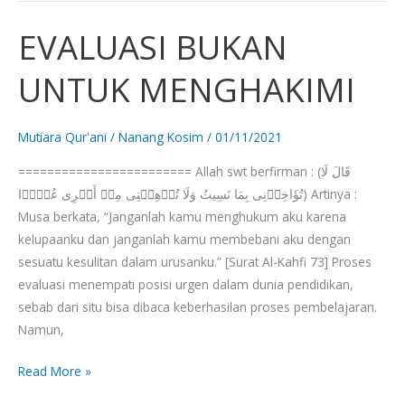
EVALUASI BUKAN
EVALUASI
BUKAN
UNTUK MENGHAKIMI
UNTUK
MENGHAKIMI
Mutiara Qur'ani
/
Nanang Kosim
/
01/11/2021
======================== Allah swt berfirman : (قَالَ لَا
تُؤَاخِذۡنِی بِمَا نَسِیتُ وَلَا تُرۡهِقۡنِی مِنۡ أَمۡرِی عُسۡرࣰا) Artinya :
Musa berkata, “Janganlah kamu menghukum aku karena
kelupaanku dan janganlah kamu mem­bebani aku dengan
sesuatu kesulitan dalam urusanku.” [Surat Al-Kahfi 73] Proses
evaluasi menempati posisi urgen dalam dunia pendidikan,
sebab dari situ bisa dibaca keberhasilan proses pembelajaran.
Namun,
Read More »