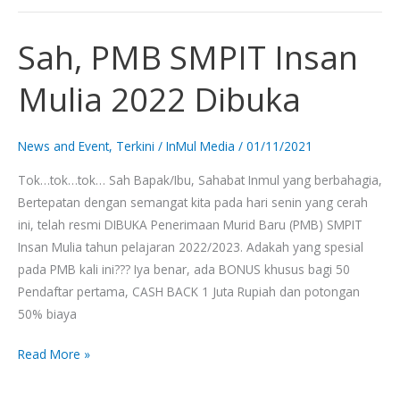
Sah, PMB SMPIT Insan
Sah,
PMB
Mulia 2022 Dibuka
SMPIT
Insan
Mulia
News and Event
,
Terkini
/
InMul Media
/
01/11/2021
2022
Tok…tok…tok… Sah Bapak/Ibu, Sahabat Inmul yang berbahagia,
Dibuka
Bertepatan dengan semangat kita pada hari senin yang cerah
ini, telah resmi DIBUKA Penerimaan Murid Baru (PMB) SMPIT
Insan Mulia tahun pelajaran 2022/2023. Adakah yang spesial
pada PMB kali ini??? Iya benar, ada BONUS khusus bagi 50
Pendaftar pertama, CASH BACK 1 Juta Rupiah dan potongan
50% biaya
Read More »