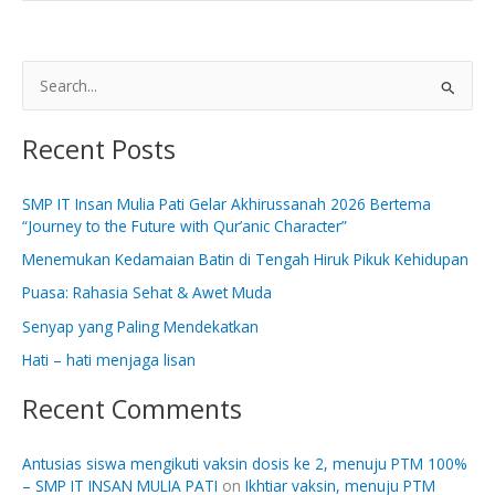
S
e
Recent Posts
a
r
SMP IT Insan Mulia Pati Gelar Akhirussanah 2026 Bertema
c
“Journey to the Future with Qur’anic Character”
h
Menemukan Kedamaian Batin di Tengah Hiruk Pikuk Kehidupan
f
Puasa: Rahasia Sehat & Awet Muda
o
Senyap yang Paling Mendekatkan
r
:
Hati – hati menjaga lisan
Recent Comments
Antusias siswa mengikuti vaksin dosis ke 2, menuju PTM 100%
– SMP IT INSAN MULIA PATI
on
Ikhtiar vaksin, menuju PTM