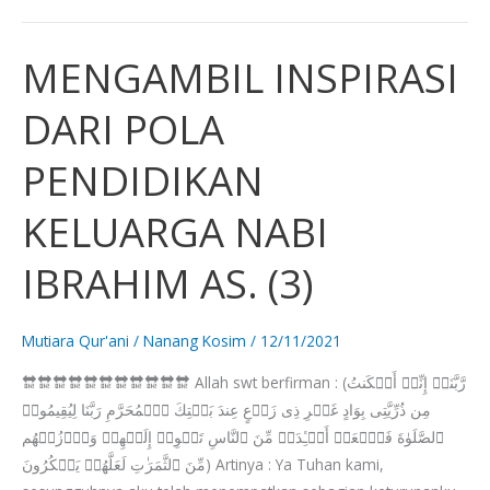
MENGAMBIL INSPIRASI
MENGAMBIL
INSPIRASI
DARI POLA
DARI
POLA
PENDIDIKAN
PENDIDIKAN
KELUARGA
KELUARGA NABI
NABI
IBRAHIM
IBRAHIM AS. (3)
AS.
(3)
Mutiara Qur'ani
/
Nanang Kosim
/
12/11/2021
🔛🔛🔛🔛🔛🔛🔛🔛🔛🔛🔛 Allah swt berfirman : (رَّبَّنَاۤ إِنِّیۤ أَسۡكَنتُ
مِن ذُرِّیَّتِی بِوَادٍ غَیۡرِ ذِی زَرۡعٍ عِندَ بَیۡتِكَ ٱلۡمُحَرَّمِ رَبَّنَا لِیُقِیمُوا۟
ٱلصَّلَوٰةَ فَٱجۡعَلۡ أَفۡـِٔدَةࣰ مِّنَ ٱلنَّاسِ تَهۡوِیۤ إِلَیۡهِمۡ وَٱرۡزُقۡهُم
مِّنَ ٱلثَّمَرَ ٰ⁠تِ لَعَلَّهُمۡ یَشۡكُرُونَ) Artinya : Ya Tuhan kami,