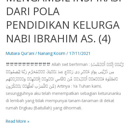
INSPIRASI
DARI POLA
DARI
POLA
PENDIDIKAN KELURGA
PENDIDIKAN
KELURGA
NABI IBRAHIM AS. (4)
NABI
IBRAHIM
AS.
Mutiara Qur'ani
/
Nanang Kosim
/
17/11/2021
(4)
🔛🔛🔛🔛🔛🔛🔛🔛🔛🔛🔛 Allah swt berfirman : (رَّبَّنَاۤ إِنِّیۤ أَسۡكَنتُ
مِن ذُرِّیَّتِی بِوَادٍ غَیۡرِ ذِی زَرۡعٍ عِندَ بَیۡتِكَ ٱلۡمُحَرَّمِ رَبَّنَا لِیُقِیمُوا۟
ٱلصَّلَوٰةَ فَٱجۡعَلۡ أَفۡـِٔدَةࣰ مِّنَ ٱلنَّاسِ تَهۡوِیۤ إِلَیۡهِمۡ وَٱرۡزُقۡهُم
مِّنَ ٱلثَّمَرَ ٰ⁠تِ لَعَلَّهُمۡ یَشۡكُرُونَ) Artinya : Ya Tuhan kami,
sesungguhnya aku telah menempatkan sebagian keturunanku
di lembah yang tidak mempunyai tanam-tanaman di dekat
rumah Engkau (Baitullah) yang dihormati.
Read More »