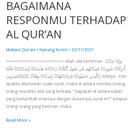
BAGAIMANA
BAGAIMANA
RESPONMU
RESPONMU TERHADAP
TERHADAP
AL
AL QUR’AN
QUR’AN
Mutiara Qur'ani
/
Nanang Kosim
/
02/11/2021
======================== Allah swt berfirman : (وَإِذَا مَاۤ
أُنزِلَتۡ سُورَةࣱ فَمِنۡهُم مَّن یَقُولُ أَیُّكُمۡ زَادَتۡهُ هَـٰذِهِۦۤ إِیمَـٰنࣰاۚ فَأَمَّا
ٱلَّذِینَ ءَامَنُوا۟ فَزَادَتۡهُمۡ إِیمَـٰنࣰا وَهُمۡ یَسۡتَبۡشِرُونَ) Artinya : Dan
apabila diturunkan suatu surat, maka di antara mereka (orang-
orang munafik) ada yang berkata, “Siapakah di antara kalian
yang bertambah imannya dengan (turunnya) surat ini?” Adapun
orang-orang yang beriman, maka
Read More »