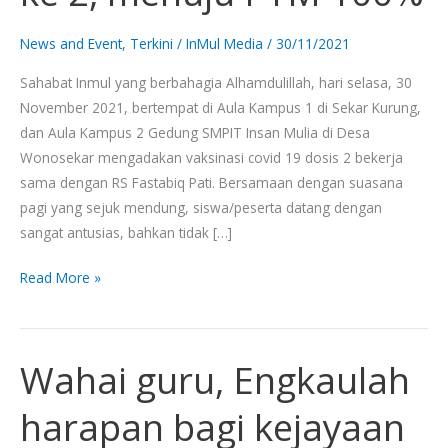
ke
2,
News and Event
,
Terkini
/
InMul Media
/
30/11/2021
menuju
Sahabat Inmul yang berbahagia Alhamdulillah, hari selasa, 30
PTM
November 2021, bertempat di Aula Kampus 1 di Sekar Kurung,
100%
dan Aula Kampus 2 Gedung SMPIT Insan Mulia di Desa
Wonosekar mengadakan vaksinasi covid 19 dosis 2 bekerja
sama dengan RS Fastabiq Pati. Bersamaan dengan suasana
pagi yang sejuk mendung, siswa/peserta datang dengan
sangat antusias, bahkan tidak […]
Read More »
Wahai guru, Engkaulah
Wahai
guru,
harapan bagi kejayaan
Engkaulah
harapan