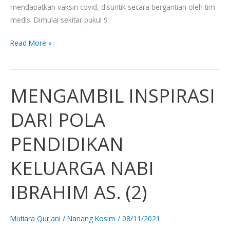
mendapatkan vaksin covid, disuntik secara bergantian oleh tim
medis. Dimulai sekitar pukul 9
Read More »
MENGAMBIL INSPIRASI
MENGAMBIL
INSPIRASI
DARI POLA
DARI
POLA
PENDIDIKAN
PENDIDIKAN
KELUARGA
KELUARGA NABI
NABI
IBRAHIM
IBRAHIM AS. (2)
AS.
(2)
Mutiara Qur'ani
/
Nanang Kosim
/
08/11/2021