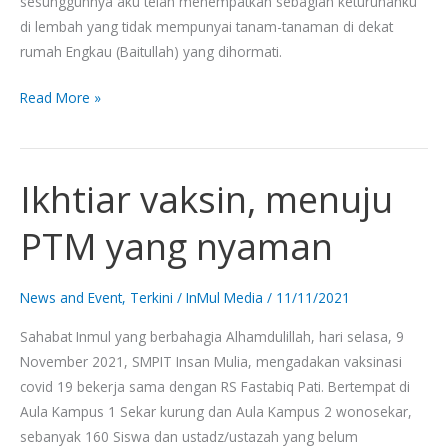
sesungguhnya aku telah menempatkan sebagian keturunanku
di lembah yang tidak mempunyai tanam-tanaman di dekat
rumah Engkau (Baitullah) yang dihormati.
Read More »
Ikhtiar vaksin, menuju
Ikhtiar
vaksin,
PTM yang nyaman
menuju
PTM
yang
News and Event
,
Terkini
/
InMul Media
/
11/11/2021
nyaman
Sahabat Inmul yang berbahagia Alhamdulillah, hari selasa, 9
November 2021, SMPIT Insan Mulia, mengadakan vaksinasi
covid 19 bekerja sama dengan RS Fastabiq Pati. Bertempat di
Aula Kampus 1 Sekar kurung dan Aula Kampus 2 wonosekar,
sebanyak 160 Siswa dan ustadz/ustazah yang belum