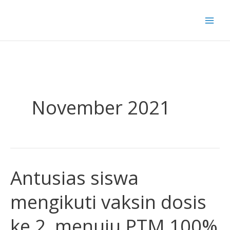
Skip
to
content
November 2021
Antusias siswa
Antusias
siswa
mengikuti vaksin dosis
mengikuti
vaksin
ke 2, menuju PTM 100%
dosis