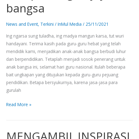
bangsa
bagi
kejayaan
bangsa
News and Event
,
Terkini
/
InMul Media
/
25/11/2021
Ing ngarsa sung tuladha, ing madya mangun karsa, tut wuri
handayani. Terima kasih pada guru-guru hebat yang telah
mendidik kami, menjadikan anak-anak bangsa berbudi luhur
dan berpendidikan. Tetaplah menjadi sosok penerang untuk
anak bangsa ini, selamat hari guru nasional. Itulah beberapa
bait ungkapan yang ditujukan kepada guru-guru pejuang
pendidikan. Betapa bersyukurnya, karena jasa-jasa para
gurulah
Read More »
MENGAMBIL INSPIRASI
MENGAMBIL