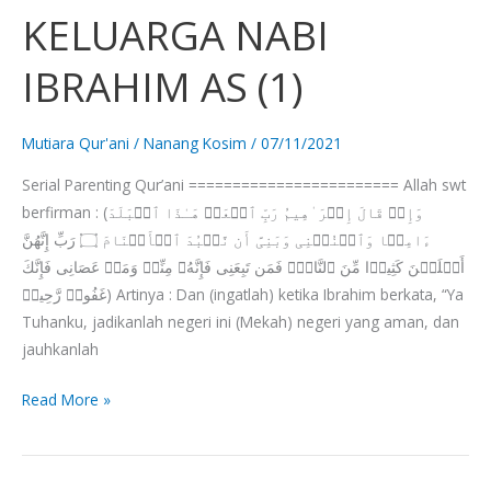
KELUARGA
KELUARGA NABI
NABI
IBRAHIM
IBRAHIM AS (1)
AS
(1)
Mutiara Qur'ani
/
Nanang Kosim
/
07/11/2021
Serial Parenting Qur’ani ======================== Allah swt
berfirman : (وَإِذۡ قَالَ إِبۡرَ ٰ⁠هِیمُ رَبِّ ٱجۡعَلۡ هَـٰذَا ٱلۡبَلَدَ
ءَامِنࣰا وَٱجۡنُبۡنِی وَبَنِیَّ أَن نَّعۡبُدَ ٱلۡأَصۡنَامَ ۝ رَبِّ إِنَّهُنَّ
أَضۡلَلۡنَ كَثِیرࣰا مِّنَ ٱلنَّاسِۖ فَمَن تَبِعَنِی فَإِنَّهُۥ مِنِّیۖ وَمَنۡ عَصَانِی فَإِنَّكَ
غَفُورࣱ رَّحِیمࣱ) Artinya : Dan (ingatlah) ketika Ibrahim berkata, “Ya
Tuhanku, jadikanlah negeri ini (Mekah) negeri yang aman, dan
jauhkanlah
Read More »