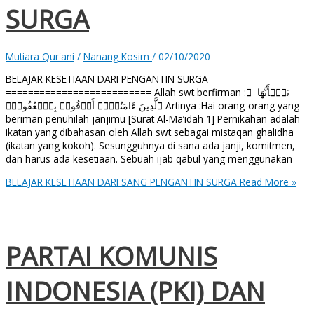
SURGA
Mutiara Qur'ani
/
Nanang Kosim
/
02/10/2020
BELAJAR KESETIAAN DARI PENGANTIN SURGA
========================== Allah swt berfirman : ِ یَـٰۤأَیُّهَا
ٱلَّذِینَ ءَامَنُوۤا۟ أَوۡفُوا۟ بِٱلۡعُقُودِۚ Artinya :Hai orang-orang yang
beriman penuhilah janjimu [Surat Al-Ma’idah 1] Pernikahan adalah
ikatan yang dibahasan oleh Allah swt sebagai mistaqan ghalidha
(ikatan yang kokoh). Sesungguhnya di sana ada janji, komitmen,
dan harus ada kesetiaan. Sebuah ijab qabul yang menggunakan
BELAJAR KESETIAAN DARI SANG PENGANTIN SURGA
Read More »
PARTAI KOMUNIS
INDONESIA (PKI) DAN