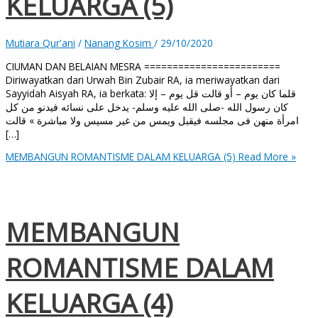
KELUARGA (5)
Mutiara Qur'ani
/
Nanang Kosim
/
29/10/2020
CIUMAN DAN BELAIAN MESRA ========================
Diriwayatkan dari Urwah Bin Zubair RA, ia meriwayatkan dari
Sayyidah Aisyah RA, ia berkata: قلما كان يوم – أو قالت قل يوم – إلا
كان رسول الله -صلى الله عليه وسلم- يدخل على نسائه فيدنو من كل
امرأة منهن فى مجلسه فيقبل ويمس من غير مسيس ولا مباشرة » قالت
[…]
MEMBANGUN ROMANTISME DALAM KELUARGA (5)
Read More »
MEMBANGUN
ROMANTISME DALAM
KELUARGA (4)