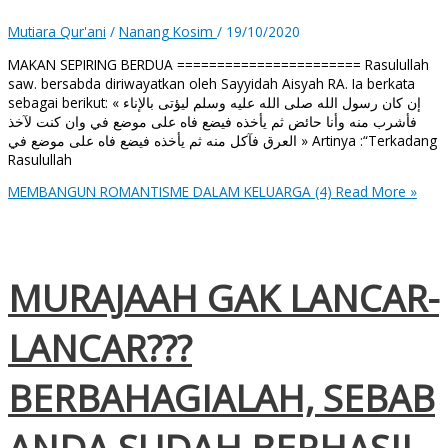
Mutiara Qur'ani
/
Nanang Kosim
/
19/10/2020
MAKAN SEPIRING BERDUA ======================= Rasulullah
saw. bersabda diriwayatkan oleh Sayyidah Aisyah RA. Ia berkata
sebagai berikut: « إن كان رسول الله صلى الله عليه وسلم ليؤتى بالإناء
فأشرب منه وأنا حائض ثم يأخذه فيضع فاه على موضع في وان كنت لآخذ
العرق فآكل منه ثم يأخذه فيضع فاه على موضع في » Artinya :“Terkadang
Rasulullah
MEMBANGUN ROMANTISME DALAM KELUARGA (4)
Read More »
MURAJAAH GAK LANCAR-
LANCAR???
BERBAHAGIALAH, SEBAB
ANDA SUDAH BERHASIL