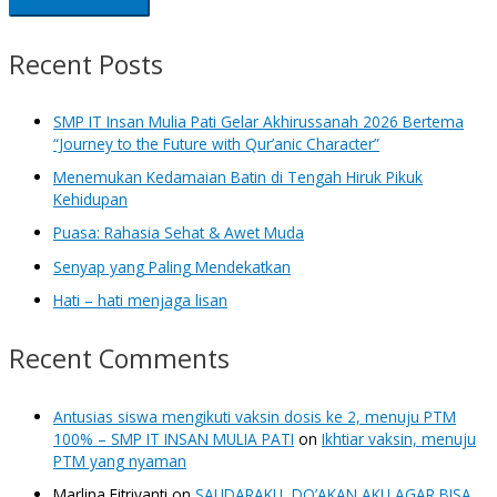
Recent Posts
SMP IT Insan Mulia Pati Gelar Akhirussanah 2026 Bertema
“Journey to the Future with Qur’anic Character”
Menemukan Kedamaian Batin di Tengah Hiruk Pikuk
Kehidupan
Puasa: Rahasia Sehat & Awet Muda
Senyap yang Paling Mendekatkan
Hati – hati menjaga lisan
Recent Comments
Antusias siswa mengikuti vaksin dosis ke 2, menuju PTM
100% – SMP IT INSAN MULIA PATI
on
Ikhtiar vaksin, menuju
PTM yang nyaman
Marlina Fitriyanti
on
SAUDARAKU, DO’AKAN AKU AGAR BISA