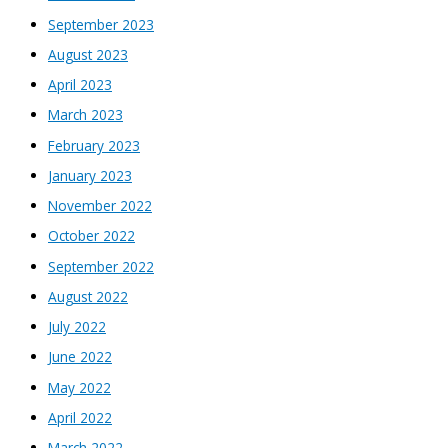
September 2023
August 2023
April 2023
March 2023
February 2023
January 2023
November 2022
October 2022
September 2022
August 2022
July 2022
June 2022
May 2022
April 2022
March 2022