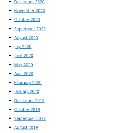
December 2020
November 2020
October 2020
September 2020
August 2020
July 2020
June 2020
May 2020
April 2020
February 2020
January 2020
December 2019
October 2019
September 2019
August 2019