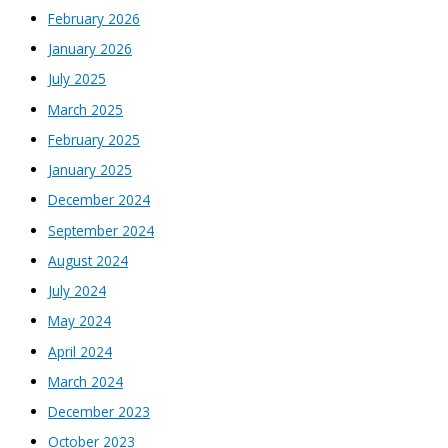
February 2026
January 2026
July 2025
March 2025
February 2025
January 2025
December 2024
September 2024
August 2024
July 2024
May 2024
April 2024
March 2024
December 2023
October 2023