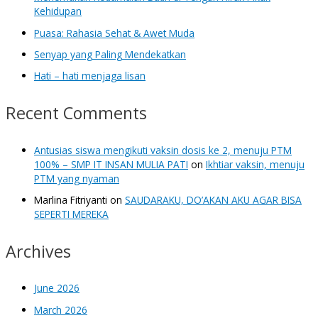
Kehidupan
Puasa: Rahasia Sehat & Awet Muda
Senyap yang Paling Mendekatkan
Hati – hati menjaga lisan
Recent Comments
Antusias siswa mengikuti vaksin dosis ke 2, menuju PTM
100% – SMP IT INSAN MULIA PATI
on
Ikhtiar vaksin, menuju
PTM yang nyaman
Marlina Fitriyanti
on
SAUDARAKU, DO’AKAN AKU AGAR BISA
SEPERTI MEREKA
Archives
June 2026
March 2026