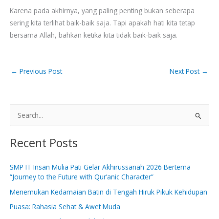
Karena pada akhirnya, yang paling penting bukan seberapa
sering kita terlihat baik-baik saja. Tapi apakah hati kita tetap
bersama Allah, bahkan ketika kita tidak baik-baik saja.
←
Previous Post
Next Post
→
S
e
Recent Posts
a
r
SMP IT Insan Mulia Pati Gelar Akhirussanah 2026 Bertema
c
“Journey to the Future with Qur’anic Character”
h
Menemukan Kedamaian Batin di Tengah Hiruk Pikuk Kehidupan
f
Puasa: Rahasia Sehat & Awet Muda
o