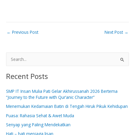
←
Previous Post
Next Post
→
S
e
Recent Posts
a
r
SMP IT Insan Mulia Pati Gelar Akhirussanah 2026 Bertema
c
“Journey to the Future with Qur’anic Character”
h
Menemukan Kedamaian Batin di Tengah Hiruk Pikuk Kehidupan
f
Puasa: Rahasia Sehat & Awet Muda
o
Senyap yang Paling Mendekatkan
r
:
Hati – hati menjaga lisan