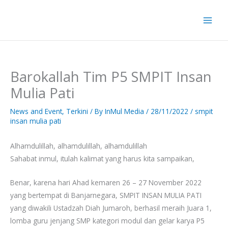
Skip
to
content
Barokallah Tim P5 SMPIT Insan
Mulia Pati
News and Event
,
Terkini
/ By
InMul Media
/
28/11/2022
/
smpit
insan mulia pati
Alhamdulillah, alhamdulillah, alhamdulillah
Sahabat inmul, itulah kalimat yang harus kita sampaikan,
Benar, karena hari Ahad kemaren 26 – 27 November 2022
yang bertempat di Banjarnegara, SMPIT INSAN MULIA PATI
yang diwakili Ustadzah Diah Jumaroh, berhasil meraih Juara 1,
lomba guru jenjang SMP kategori modul dan gelar karya P5