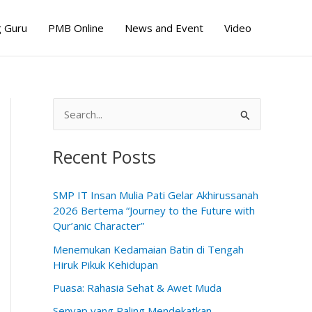
 Guru
PMB Online
News and Event
Video
S
e
Recent Posts
a
r
SMP IT Insan Mulia Pati Gelar Akhirussanah
c
2026 Bertema “Journey to the Future with
h
Qur’anic Character”
f
Menemukan Kedamaian Batin di Tengah
o
Hiruk Pikuk Kehidupan
r
Puasa: Rahasia Sehat & Awet Muda
:
Senyap yang Paling Mendekatkan