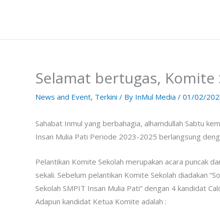
Skip
to
content
Selamat bertugas, Komite 
News and Event
,
Terkini
/ By
InMul Media
/
01/02/202
Sahabat Inmul yang berbahagia, alhamdullah Sabtu kem
Insan Mulia Pati Periode 2023-2025 berlangsung denga
Pelantikan Komite Sekolah merupakan acara puncak dar
sekali. Sebelum pelantikan Komite Sekolah diadakan “So
Sekolah SMPIT Insan Mulia Pati” dengan 4 kandidat C
Adapun kandidat Ketua Komite adalah :