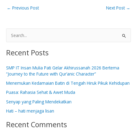
←
Previous Post
Next Post
→
S
e
Recent Posts
a
r
SMP IT Insan Mulia Pati Gelar Akhirussanah 2026 Bertema
c
“Journey to the Future with Qur’anic Character”
h
Menemukan Kedamaian Batin di Tengah Hiruk Pikuk Kehidupan
f
Puasa: Rahasia Sehat & Awet Muda
o
Senyap yang Paling Mendekatkan
r
:
Hati – hati menjaga lisan
Recent Comments