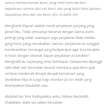
antara hamba-hamba Kami, yang telah Kami berikan
kepadanya rahmat dari sisi Kami, dan yang telah Kami ajarkan
kepadanya ilmu dari sisi Kami. (QS. Al Kahfi; 65)
Menghafal Alquran adalah meniti perjalanan panjang yang
penuh liku. Tidak semuanya diwarnai dengan warna-warni
pelangi yang indah, walaupun juga perjalanan tidak melalui
gang horor yang menakutkan. Namun, perjalanan ini sungguh
membutuhkan semangat yang berlipat-lipat agar bisa berakhir
di finish dengan selamat. Kapan perjalanan ini berakhir?
Menghafal itu sepanjang umur kehidupan. Sampai kita dipanggil
oleh Allah swt, kemudian disuruh membaca ayat demi ayat
sembari menikmati derajat-derajat kemuluaan yang
disediakan-Nya di surga bagi
shahibul Qur’an
. Inilah yang
disampaikan Rasulullah saw. :
Abdullah bin ‘Amr Radhiyallahu anhu, bahwa Rasûlullâh
Shallallahu ‘alaihi wa sallam bersabda :