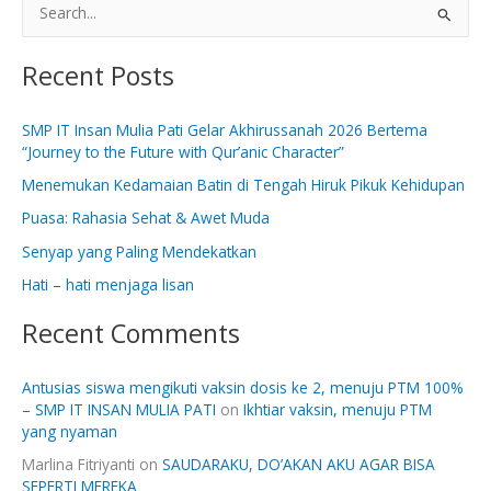
S
e
Recent Posts
a
r
SMP IT Insan Mulia Pati Gelar Akhirussanah 2026 Bertema
c
“Journey to the Future with Qur’anic Character”
h
Menemukan Kedamaian Batin di Tengah Hiruk Pikuk Kehidupan
f
Puasa: Rahasia Sehat & Awet Muda
o
Senyap yang Paling Mendekatkan
r
:
Hati – hati menjaga lisan
Recent Comments
Antusias siswa mengikuti vaksin dosis ke 2, menuju PTM 100%
– SMP IT INSAN MULIA PATI
on
Ikhtiar vaksin, menuju PTM
yang nyaman
Marlina Fitriyanti
on
SAUDARAKU, DO’AKAN AKU AGAR BISA
SEPERTI MEREKA