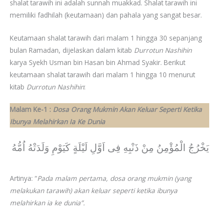
shalat tarawih ini adalah sunnah muakkad. Shalat tarawih ini
memiliki fadhilah (keutamaan) dan pahala yang sangat besar.
Keutamaan shalat tarawih dari malam 1 hingga 30 sepanjang
bulan Ramadan, dijelaskan dalam kitab
Durrotun Nashihin
karya Syekh Usman bin Hasan bin Ahmad Syakir. Berikut
keutamaan shalat tarawih dari malam 1 hingga 10 menurut
kitab
Durrotun Nashihin
:
Malam Ke-1 :
Dosa Orang Mukmin Akan Keluar Seperti Ketika
Ibunya Melahirkan Ia Ke Dunia
يَخْرُجُ الْمُؤْمِنُ مِنْ ذَنْبِهِ فِى اَوَّلِ لَيْلَةٍ كَيَوْمِ وَلَدَتْهُ اُمُّهُ
Artinya: “
Pada malam pertama, dosa orang mukmin (yang
melakukan tarawih) akan keluar seperti ketika ibunya
melahirkan ia ke dunia”.