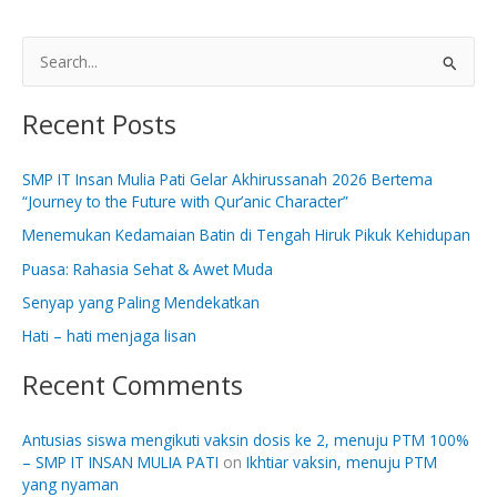
S
e
Recent Posts
a
r
SMP IT Insan Mulia Pati Gelar Akhirussanah 2026 Bertema
c
“Journey to the Future with Qur’anic Character”
h
Menemukan Kedamaian Batin di Tengah Hiruk Pikuk Kehidupan
f
Puasa: Rahasia Sehat & Awet Muda
o
Senyap yang Paling Mendekatkan
r
:
Hati – hati menjaga lisan
Recent Comments
Antusias siswa mengikuti vaksin dosis ke 2, menuju PTM 100%
– SMP IT INSAN MULIA PATI
on
Ikhtiar vaksin, menuju PTM
yang nyaman