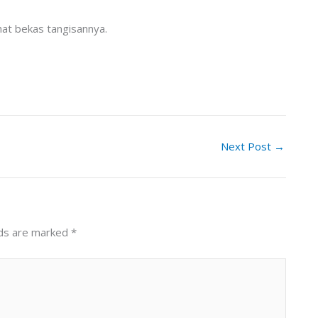
ihat bekas tangisannya.
Next Post
→
lds are marked
*