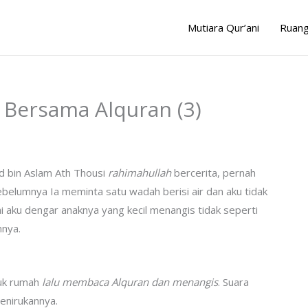
Mutiara Qur’ani
Ruang
 Bersama Alquran (3)
d bin Aslam Ath Thousi
rahimahullah
bercerita, pernah
belumnya Ia meminta satu wadah berisi air dan aku tidak
ai aku dengar anaknya yang kecil menangis tidak seperti
nnya.
suk rumah
lalu membaca Alquran dan menangis
. Suara
menirukannya.