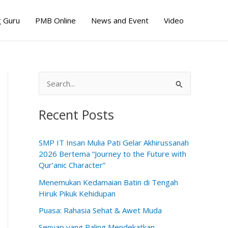
 Guru
PMB Online
News and Event
Video
S
e
Recent Posts
a
r
SMP IT Insan Mulia Pati Gelar Akhirussanah
c
2026 Bertema “Journey to the Future with
h
Qur’anic Character”
f
Menemukan Kedamaian Batin di Tengah
o
Hiruk Pikuk Kehidupan
r
Puasa: Rahasia Sehat & Awet Muda
:
Senyap yang Paling Mendekatkan