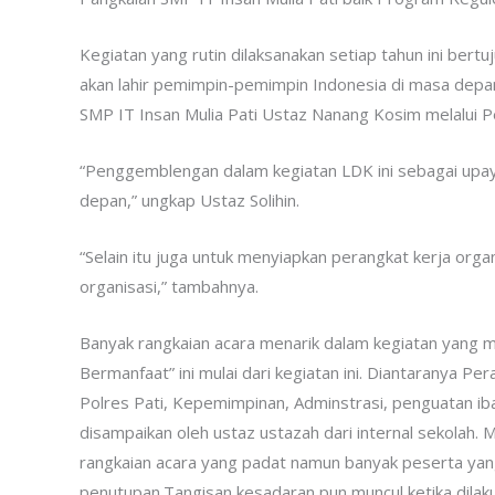
Kegiatan yang rutin dilaksanakan setiap tahun ini ber
akan lahir pemimpin-pemimpin Indonesia di masa depan 
SMP IT Insan Mulia Pati Ustaz Nanang Kosim melalui P
“Penggemblengan dalam kegiatan LDK ini sebagai upa
depan,” ungkap Ustaz Solihin.
“Selain itu juga untuk menyiapkan perangkat kerja org
organisasi,” tambahnya.
Banyak rangkaian acara menarik dalam kegiatan yang m
Bermanfaat” ini mulai dari kegiatan ini. Diantaranya P
Polres Pati, Kepemimpinan, Adminstrasi, penguatan iba
disampaikan oleh ustaz ustazah dari internal sekolah.
rangkaian acara yang padat namun banyak peserta yang 
penutupan.Tangisan kesadaran pun muncul ketika dila