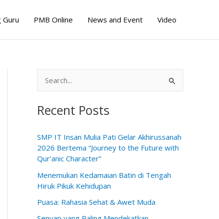
 Guru
PMB Online
News and Event
Video
S
e
Recent Posts
a
r
SMP IT Insan Mulia Pati Gelar Akhirussanah
c
2026 Bertema “Journey to the Future with
h
Qur’anic Character”
f
Menemukan Kedamaian Batin di Tengah
o
Hiruk Pikuk Kehidupan
r
Puasa: Rahasia Sehat & Awet Muda
:
Senyap yang Paling Mendekatkan