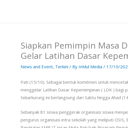
Skip
to
content
Siapkan Pemimpin Masa De
Gelar Latihan Dasar Kep
News and Event
,
Terkini
/ By
InMul Media
/
17/10/202
Pati (15/10). Sebagai bentuk komitmen untuk menceta
menggelar Latihan Dasar Kepemimpinan ( LDK ) bagi p
Sekarkurung ini berlangsung dari Sabtu hingga Ahad (14
Sebanyak 81 siswa penggerak organisasi siswa menjadi
pengurus organisasi intra sekolah yang meliputi OSIS,
Pangkalan SMP IT Insan Mulia Pati baik Program Regu