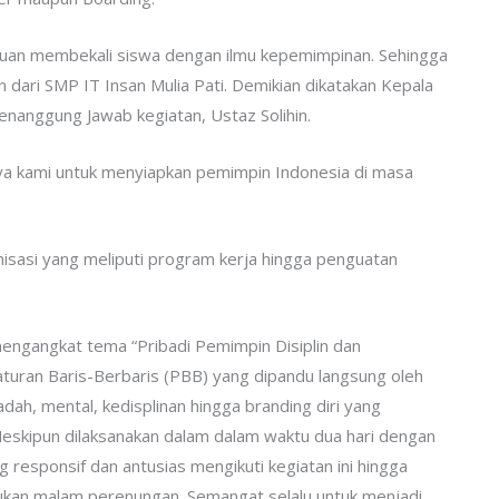
tujuan membekali siswa dengan ilmu kepemimpinan. Sehingga
dari SMP IT Insan Mulia Pati. Demikian dikatakan Kepala
enanggung Jawab kegiatan, Ustaz Solihin.
ya kami untuk menyiapkan pemimpin Indonesia di masa
anisasi yang meliputi program kerja hingga penguatan
engangkat tema “Pribadi Pemimpin Disiplin dan
eraturan Baris-Berbaris (PBB) yang dipandu langsung oleh
dah, mental, kedisplinan hingga branding diri yang
 Meskipun dilaksanakan dalam dalam waktu dua hari dengan
responsif dan antusias mengikuti kegiatan ini hingga
kukan malam perenungan. Semangat selalu untuk menjadi