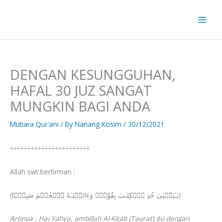
Skip
to
content
DENGAN KESUNGGUHAN,
HAFAL 30 JUZ SANGAT
MUNGKIN BAGI ANDA
Mutiara Qur'ani
/ By
Nanang Kosim
/
30/12/2021
÷÷÷÷÷÷÷÷÷÷÷÷÷÷÷÷÷÷÷÷÷÷÷
Allah swt berfirman :
(یَـٰیَحۡیَىٰ خُذِ ٱلۡكِتَـٰبَ بِقُوَّةࣲۖ وَءَاتَیۡنَـٰهُ ٱلۡحُكۡمَ صَبِیࣰّا)
Artinya : Hai Yahya, ambillah Al-Kitab (Taurat) itu dengan