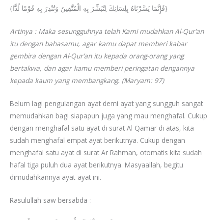
{فَإِنَّمَا يَسَّرْنَاهُ بِلِسَانِكَ لِتُبَشِّرَ بِهِ الْمُتَّقِينَ وَتُنْذِرَ بِهِ قَوْمًا لُدًّا}
Artinya : Maka sesungguhnya telah Kami mudahkan Al-Qur’an
itu dengan bahasamu, agar kamu dapat memberi kabar
gembira dengan Al-Qur’an itu kepada orang-orang yang
bertakwa, dan agar kamu memberi peringatan dengannya
kepada kaum yang membangkang. (Maryam: 97)
Belum lagi pengulangan ayat demi ayat yang sungguh sangat
memudahkan bagi siapapun juga yang mau menghafal. Cukup
dengan menghafal satu ayat di surat Al Qamar di atas, kita
sudah menghafal empat ayat berikutnya. Cukup dengan
menghafal satu ayat di surat Ar Rahman, otomatis kita sudah
hafal tiga puluh dua ayat berikutnya. Masyaallah, begitu
dimudahkannya ayat-ayat ini.
Rasulullah saw bersabda :