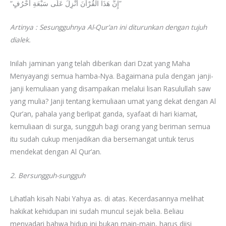
“إِنَّ هَذَا الْقُرْآنَ أُنْزِلَ عَلَى سَبْعَةِ أَحْرُفٍ”
Artinya : Sesungguhnya Al-Qur’an ini diturunkan dengan tujuh
dialek.
Inilah jaminan yang telah diberikan dari Dzat yang Maha
Menyayangi semua hamba-Nya. Bagaimana pula dengan janji-
janji kemuliaan yang disampaikan melalui lisan Rasulullah saw
yang mulia? Janji tentang kemuliaan umat yang dekat dengan Al
Qur’an, pahala yang berlipat ganda, syafaat di hari kiamat,
kemuliaan di surga, sungguh bagi orang yang beriman semua
itu sudah cukup menjadikan dia bersemangat untuk terus
mendekat dengan Al Qur’an.
2. Bersungguh-sungguh
Lihatlah kisah Nabi Yahya as. di atas. Kecerdasannya melihat
hakikat kehidupan ini sudah muncul sejak belia. Beliau
menyadari bahwa hidup ini bukan main-main, harus diisi