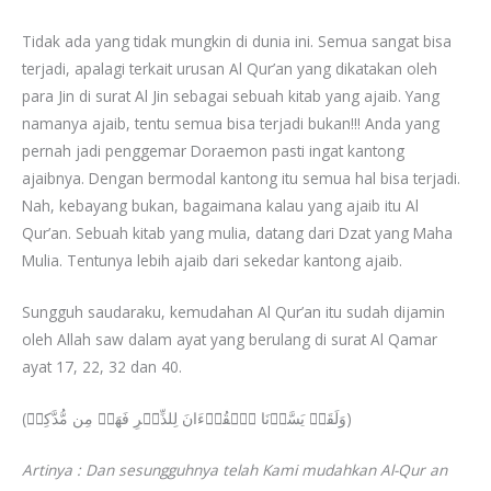
Tidak ada yang tidak mungkin di dunia ini. Semua sangat bisa
terjadi, apalagi terkait urusan Al Qur’an yang dikatakan oleh
para Jin di surat Al Jin sebagai sebuah kitab yang ajaib. Yang
namanya ajaib, tentu semua bisa terjadi bukan!!! Anda yang
pernah jadi penggemar Doraemon pasti ingat kantong
ajaibnya. Dengan bermodal kantong itu semua hal bisa terjadi.
Nah, kebayang bukan, bagaimana kalau yang ajaib itu Al
Qur’an. Sebuah kitab yang mulia, datang dari Dzat yang Maha
Mulia. Tentunya lebih ajaib dari sekedar kantong ajaib.
Sungguh saudaraku, kemudahan Al Qur’an itu sudah dijamin
oleh Allah saw dalam ayat yang berulang di surat Al Qamar
ayat 17, 22, 32 dan 40.
(وَلَقَدۡ یَسَّرۡنَا ٱلۡقُرۡءَانَ لِلذِّكۡرِ فَهَلۡ مِن مُّدَّكِرࣲ)
Artinya : Dan sesungguhnya telah Kami mudahkan Al-Qur an