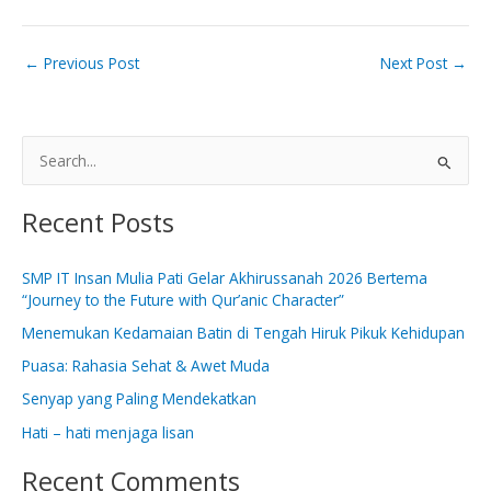
←
Previous Post
Next Post
→
S
e
Recent Posts
a
r
SMP IT Insan Mulia Pati Gelar Akhirussanah 2026 Bertema
c
“Journey to the Future with Qur’anic Character”
h
Menemukan Kedamaian Batin di Tengah Hiruk Pikuk Kehidupan
f
Puasa: Rahasia Sehat & Awet Muda
o
Senyap yang Paling Mendekatkan
r
:
Hati – hati menjaga lisan
Recent Comments