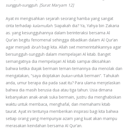
sungguh-sungguh. [Surat Maryam 12]
Ayat ini mengisahkan sejarah seorang hamba yang sangat
cinta terhadap
kalamullah
. Siapakah dia? Ya, Yahya bin Zakaria
as. yang kesungguhannya dalam berinteraksi bersama Al
Qur’an begitu fenomenal sehingga dibadikan dalam Al Qur’an
agar menjadi
ibrah
bagi kita. Allah swt memerintahkannya agar
bersungguh-sungguh dalam mempelajari Al kitab. Banget
semangatnya dia mempelajari Al kitab sampai dikisahkan
bahwa ketika diajak bermain teman-temannya dia menolak dan
mengatakan, “saya diciptakan
bukan
untuk bermain”. Tahukah
anda, umur berapa dia pada saat itu? Para ulama menjelaskan
bahwa dia masih berusia dua atau tiga tahun. Usia dimana
kebanyakan anak-anak suka bermain, justru dia menghabiskan
waktu untuk membaca, menghafal, dan memahami kitab
taurat. Ayat ini tentunya memberikan inspirasi bagi kita bahwa
setiap orang yang mempunyai azam yang kuat akan mampu
merasakan keindahan bersama Al Qur’an.