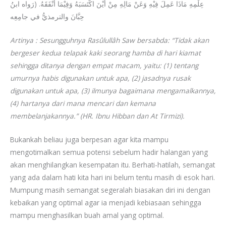
عِلْمِهِ مَاذَا عَمِلَ فِيْهِ وَعَنْ مَالِهِ مِنْ أَيْنَ اكْتَسَبَهُ وَفِيْمَا أَنْفَقَهُ. (رَواه ابنُ
حِبَّانَ والترمذيُّ في جامِعِه
Artinya : Sesungguhnya Rasûlullâh Saw bersabda: “Tidak akan
bergeser kedua telapak kaki seorang hamba di hari kiamat
sehingga ditanya dengan empat macam, yaitu: (1) tentang
umurnya habis digunakan untuk apa, (2) jasadnya rusak
digunakan untuk apa, (3) ilmunya bagaimana mengamalkannya,
(4) hartanya dari mana mencari dan kemana
membelanjakannya.” (HR. Ibnu Hibban dan At Tirmizi).
Bukankah beliau juga berpesan agar kita mampu
mengotimalkan semua potensi sebelum hadir halangan yang
akan menghilangkan kesempatan itu. Berhati-hatilah, semangat
yang ada dalam hati kita hari ini belum tentu masih di esok hari.
Mumpung masih semangat segeralah biasakan diri ini dengan
kebaikan yang optimal agar ia menjadi kebiasaan sehingga
mampu menghasilkan buah amal yang optimal.