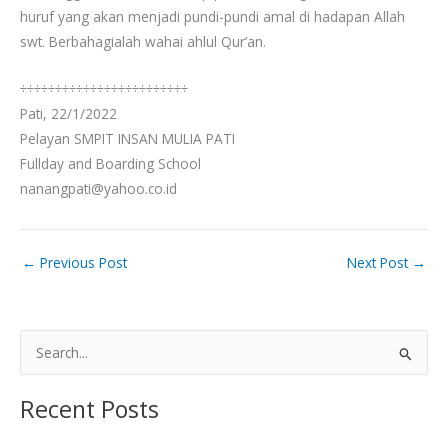
huruf yang akan menjadi pundi-pundi amal di hadapan Allah
swt. Berbahagialah wahai ahlul Qur’an.
÷÷÷÷÷÷÷÷÷÷÷÷÷÷÷÷÷÷÷÷÷÷÷÷
Pati, 22/1/2022
Pelayan SMPIT INSAN MULIA PATI
Fullday and Boarding School
nanangpati@yahoo.co.id
←
Previous Post
Next Post
→
S
e
Recent Posts
a
r