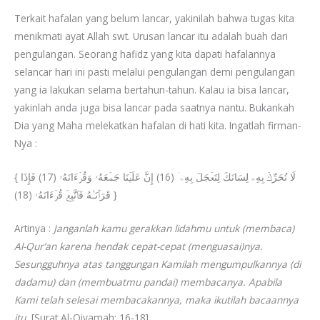
Terkait hafalan yang belum lancar, yakinilah bahwa tugas kita
menikmati ayat Allah swt. Urusan lancar itu adalah buah dari
pengulangan. Seorang hafidz yang kita dapati hafalannya
selancar hari ini pasti melalui pengulangan demi pengulangan
yang ia lakukan selama bertahun-tahun. Kalau ia bisa lancar,
yakinlah anda juga bisa lancar pada saatnya nantu. Bukankah
Dia yang Maha melekatkan hafalan di hati kita. Ingatlah firman-
Nya :
{ لَا تُحَرِّكۡ بِهِۦ لِسَانَكَ لِتَعۡجَلَ بِهِۦۤ (16) إِنَّ عَلَیۡنَا جَمۡعَهُۥ وَقُرۡءَانَهُۥ (17) فَإِذَا
قَرَأۡنَـٰهُ فَٱتَّبِعۡ قُرۡءَانَهُۥ (18) }
Artinya :
Janganlah kamu gerakkan lidahmu untuk (membaca)
Al-Qur’an karena hendak cepat-cepat (menguasai)nya.
Sesungguhnya atas tanggungan Kamilah mengumpulkannya (di
dadamu) dan (membuatmu pandai) membacanya. Apabila
Kami telah selesai membacakannya, maka ikutilah bacaannya
itu.
[Surat Al-Qiyamah: 16-18]