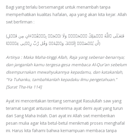
Bagi yang terlalu bersemangat untuk menambah tanpa
memperhatikan kualitas hafalan, apa yang akan kita kejar. Allah
swt berfirman :
(فَتَعَـٰلَى ٱللَّهُ ٱلۡمَلِكُ ٱلۡحَقُّۗ وَلَا تَعۡجَلۡ بِٱلۡقُرۡءَانِ مِن قَبۡلِ
أَن یُقۡضَىٰۤ إِلَیۡكَ وَحۡیُهُۥۖ وَقُل رَّبِّ زِدۡنِی عِلۡمࣰا)
Artinya : Maka Maha-tinggi Allah, Raja yang sebenar-benarnya;
dan janganlah kamu tergesa-gesa membaca Al-Qur’an sebelum
disempurnakan mewahyukannya kepadamu, dan katakanlah,
“Ya Tuhanku, tambahkanlah kepadaku ilmu pengetahuan.”
[Surat Tha-Ha 114]
Ayat ini menceritakan tentang semangat Rasulullah saw yang
teramat sangat antusias menerima ayat demi ayat yang turun
dari Sang Maha Indah. Dari ayat ini Allah swt memberikan
pesan mulia agar kita betul-betul menikmati proses menghafal
ini. Harus kita fahami bahwa kemampuan membaca tanpa