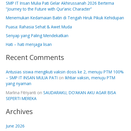
SMP IT Insan Mulia Pati Gelar Akhirussanah 2026 Bertema
c
“Journey to the Future with Qur’anic Character”
h
Menemukan Kedamaian Batin di Tengah Hiruk Pikuk Kehidupan
f
Puasa: Rahasia Sehat & Awet Muda
o
Senyap yang Paling Mendekatkan
r
:
Hati – hati menjaga lisan
Recent Comments
Antusias siswa mengikuti vaksin dosis ke 2, menuju PTM 100%
– SMP IT INSAN MULIA PATI
on
Ikhtiar vaksin, menuju PTM
yang nyaman
Marlina Fitriyanti
on
SAUDARAKU, DO’AKAN AKU AGAR BISA
SEPERTI MEREKA
Archives
June 2026