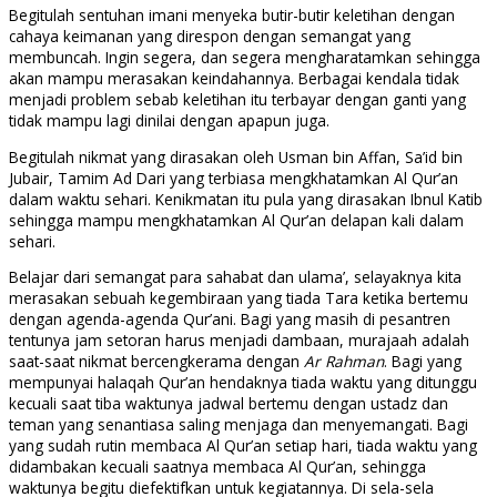
Begitulah sentuhan imani menyeka butir-butir keletihan dengan
cahaya keimanan yang direspon dengan semangat yang
membuncah. Ingin segera, dan segera mengharatamkan sehingga
akan mampu merasakan keindahannya. Berbagai kendala tidak
menjadi problem sebab keletihan itu terbayar dengan ganti yang
tidak mampu lagi dinilai dengan apapun juga.
Begitulah nikmat yang dirasakan oleh Usman bin Affan, Sa’id bin
Jubair, Tamim Ad Dari yang terbiasa mengkhatamkan Al Qur’an
dalam waktu sehari. Kenikmatan itu pula yang dirasakan Ibnul Katib
sehingga mampu mengkhatamkan Al Qur’an delapan kali dalam
sehari.
Belajar dari semangat para sahabat dan ulama’, selayaknya kita
merasakan sebuah kegembiraan yang tiada Tara ketika bertemu
dengan agenda-agenda Qur’ani. Bagi yang masih di pesantren
tentunya jam setoran harus menjadi dambaan, murajaah adalah
saat-saat nikmat bercengkerama dengan
Ar Rahman
. Bagi yang
mempunyai halaqah Qur’an hendaknya tiada waktu yang ditunggu
kecuali saat tiba waktunya jadwal bertemu dengan ustadz dan
teman yang senantiasa saling menjaga dan menyemangati. Bagi
yang sudah rutin membaca Al Qur’an setiap hari, tiada waktu yang
didambakan kecuali saatnya membaca Al Qur’an, sehingga
waktunya begitu diefektifkan untuk kegiatannya. Di sela-sela