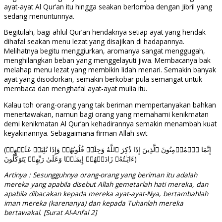
ayat-ayat Al Qur’an itu hingga seakan berlomba dengan Jibril yang
sedang menuntunnya.
Begitulah, bagi ahlul Qur’an hendaknya setiap ayat yang hendak
dihafal seakan menu lezat yang disajikan di hadapannya.
Melihatnya begitu menggiurkan, aromanya sangat menggugah,
menghilangkan beban yang menggelayuti jiwa. Membacanya bak
melahap menu lezat yang membikin lidah menari. Semakin banyak
ayat yang disodorkan, semakin berkobar pula semangat untuk
membaca dan menghafal ayat-ayat mulia itu.
Kalau toh orang-orang yang tak beriman mempertanyakan bahkan
menertawakan, namun bagi orang yang memahami kenikmatan
demi kenikmatan Al Qur’an kehadirannya semakin menambah kuat
keyakinannya. Sebagaimana firman Allah swt
(إِنَّمَا ٱلۡمُؤۡمِنُونَ ٱلَّذِینَ إِذَا ذُكِرَ ٱللَّهُ وَجِلَتۡ قُلُوبُهُمۡ وَإِذَا تُلِیَتۡ عَلَیۡهِمۡ
ءَایَـٰتُهُۥ زَادَتۡهُمۡ إِیمَـٰنࣰا وَعَلَىٰ رَبِّهِمۡ یَتَوَكَّلُونَ)
Artinya : Sesungguhnya orang-orang yang beriman itu adalah
mereka yang apabila disebut Allah gemetarlah hati mereka, dan
apabila dibacakan kepada mereka ayat-ayat-Nya, bertambahlah
iman mereka (karenanya) dan kepada Tuhanlah mereka
bertawakal. [Surat Al-Anfal 2]