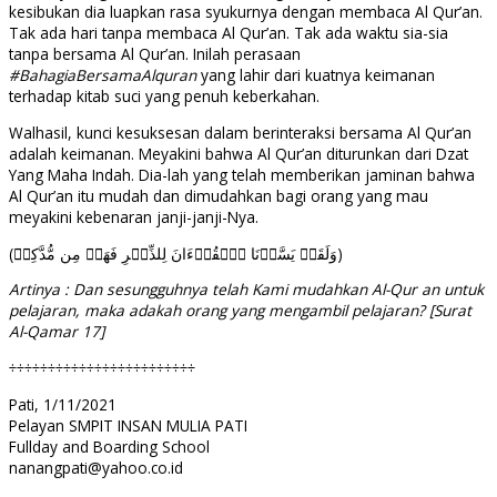
kesibukan dia luapkan rasa syukurnya dengan membaca Al Qur’an.
Tak ada hari tanpa membaca Al Qur’an. Tak ada waktu sia-sia
tanpa bersama Al Qur’an. Inilah perasaan
#BahagiaBersamaAlquran
yang lahir dari kuatnya keimanan
terhadap kitab suci yang penuh keberkahan.
Walhasil, kunci kesuksesan dalam berinteraksi bersama Al Qur’an
adalah keimanan. Meyakini bahwa Al Qur’an diturunkan dari Dzat
Yang Maha Indah. Dia-lah yang telah memberikan jaminan bahwa
Al Qur’an itu mudah dan dimudahkan bagi orang yang mau
meyakini kebenaran janji-janji-Nya.
(وَلَقَدۡ یَسَّرۡنَا ٱلۡقُرۡءَانَ لِلذِّكۡرِ فَهَلۡ مِن مُّدَّكِرࣲ)
Artinya : Dan sesungguhnya telah Kami mudahkan Al-Qur an untuk
pelajaran, maka adakah orang yang mengambil pelajaran? [Surat
Al-Qamar 17]
÷÷÷÷÷÷÷÷÷÷÷÷÷÷÷÷÷÷÷÷÷÷÷÷
Pati, 1/11/2021
Pelayan SMPIT INSAN MULIA PATI
Fullday and Boarding School
nanangpati@yahoo.co.id