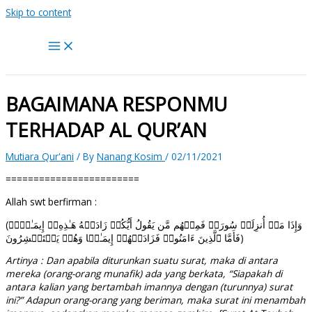
Skip to content
BAGAIMANA RESPONMU
TERHADAP AL QUR’AN
Mutiara Qur'ani
/ By
Nanang Kosim
/
02/11/2021
========================
Allah swt berfirman :
(وَإِذَا مَاۤ أُنزِلَتۡ سُورَةࣱ فَمِنۡهُم مَّن یَقُولُ أَیُّكُمۡ زَادَتۡهُ هَـٰذِهِۦۤ إِیمَـٰنࣰاۚ
فَأَمَّا ٱلَّذِینَ ءَامَنُوا۟ فَزَادَتۡهُمۡ إِیمَـٰنࣰا وَهُمۡ یَسۡتَبۡشِرُونَ)
Artinya : Dan apabila diturunkan suatu surat, maka di antara
mereka (orang-orang munafik) ada yang berkata, “Siapakah di
antara kalian yang bertambah imannya dengan (turunnya) surat
ini?” Adapun orang-orang yang beriman, maka surat ini menambah