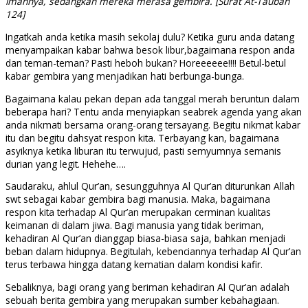
imannya, sedangkan mereka merasa gembira. [Surat At-Taubah
124]
Ingatkah anda ketika masih sekolaj dulu? Ketika guru anda datang
menyampaikan kabar bahwa besok libur,bagaimana respon anda
dan teman-teman? Pasti heboh bukan? Horeeeeee!!!! Betul-betul
kabar gembira yang menjadikan hati berbunga-bunga.
Bagaimana kalau pekan depan ada tanggal merah beruntun dalam
beberapa hari? Tentu anda menyiapkan seabrek agenda yang akan
anda nikmati bersama orang-orang tersayang. Begitu nikmat kabar
itu dan begitu dahsyat respon kita. Terbayang kan, bagaimana
asyiknya ketika liburan itu terwujud, pasti semyumnya semanis
durian yang legit. Hehehe….
Saudaraku, ahlul Qur’an, sesungguhnya Al Qur’an diturunkan Allah
swt sebagai kabar gembira bagi manusia. Maka, bagaimana
respon kita terhadap Al Qur’an merupakan cerminan kualitas
keimanan di dalam jiwa. Bagi manusia yang tidak beriman,
kehadiran Al Qur’an dianggap biasa-biasa saja, bahkan menjadi
beban dalam hidupnya. Begitulah, kebenciannya terhadap Al Qur’an
terus terbawa hingga datang kematian dalam kondisi kafir.
Sebaliknya, bagi orang yang beriman kehadiran Al Qur’an adalah
sebuah berita gembira yang merupakan sumber kebahagiaan.