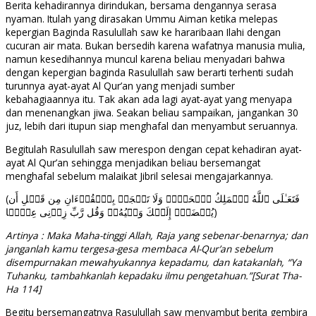
Berita kehadirannya dirindukan, bersama dengannya serasa
nyaman. Itulah yang dirasakan Ummu Aiman ketika melepas
kepergian Baginda Rasulullah saw ke hararibaan Ilahi dengan
cucuran air mata. Bukan bersedih karena wafatnya manusia mulia,
namun kesedihannya muncul karena beliau menyadari bahwa
dengan kepergian baginda Rasulullah saw berarti terhenti sudah
turunnya ayat-ayat Al Qur’an yang menjadi sumber
kebahagiaannya itu. Tak akan ada lagi ayat-ayat yang menyapa
dan menenangkan jiwa. Seakan beliau sampaikan, jangankan 30
juz, lebih dari itupun siap menghafal dan menyambut seruannya.
Begitulah Rasulullah saw merespon dengan cepat kehadiran ayat-
ayat Al Qur’an sehingga menjadikan beliau bersemangat
menghafal sebelum malaikat Jibril selesai mengajarkannya.
(فَتَعَـٰلَى ٱللَّهُ ٱلۡمَلِكُ ٱلۡحَقُّۗ وَلَا تَعۡجَلۡ بِٱلۡقُرۡءَانِ مِن قَبۡلِ أَن
یُقۡضَىٰۤ إِلَیۡكَ وَحۡیُهُۥۖ وَقُل رَّبِّ زِدۡنِی عِلۡمࣰا)
Artinya : Maka Maha-tinggi Allah, Raja yang sebenar-benarnya; dan
janganlah kamu tergesa-gesa membaca Al-Qur’an sebelum
disempurnakan mewahyukannya kepadamu, dan katakanlah, “Ya
Tuhanku, tambahkanlah kepadaku ilmu pengetahuan.”[Surat Tha-
Ha 114]
Begitu bersemangatnya Rasulullah saw menyambut berita gembira